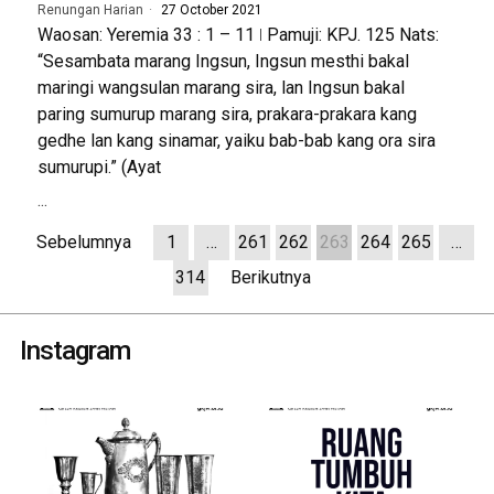
Renungan Harian
27 October 2021
Waosan: Yeremia 33 : 1 – 11 ǀ Pamuji: KPJ. 125 Nats:
“Sesambata marang Ingsun, Ingsun mesthi bakal
maringi wangsulan marang sira, lan Ingsun bakal
paring sumurup marang sira, prakara-prakara kang
gedhe lan kang sinamar, yaiku bab-bab kang ora sira
sumurupi.” (Ayat
...
Sebelumnya
1
…
261
262
263
264
265
…
314
Berikutnya
Instagram