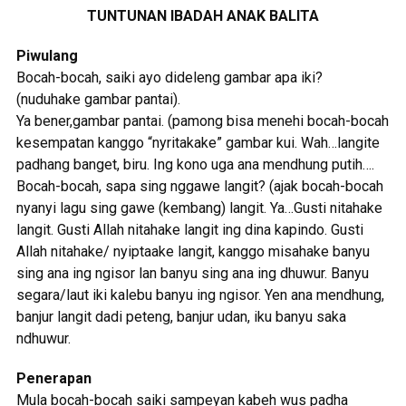
TUNTUNAN IBADAH ANAK BALITA
Piwulang
Bocah-bocah, saiki ayo dideleng gambar apa iki?
(nuduhake gambar pantai).
Ya bener,gambar pantai. (pamong bisa menehi bocah-bocah
kesempatan kanggo “nyritakake” gambar kui. Wah…langite
padhang banget, biru. Ing kono uga ana mendhung putih….
Bocah-bocah, sapa sing nggawe langit? (ajak bocah-bocah
nyanyi lagu sing gawe (kembang) langit. Ya…Gusti nitahake
langit. Gusti Allah nitahake langit ing dina kapindo. Gusti
Allah nitahake/ nyiptaake langit, kanggo misahake banyu
sing ana ing ngisor lan banyu sing ana ing dhuwur. Banyu
segara/laut iki kalebu banyu ing ngisor. Yen ana mendhung,
banjur langit dadi peteng, banjur udan, iku banyu saka
ndhuwur.
Penerapan
Mula bocah-bocah saiki sampeyan kabeh wus padha