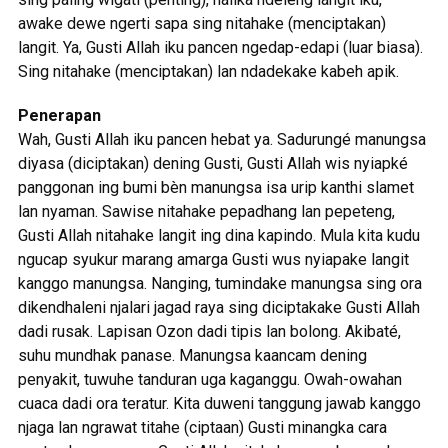
awake dewe ngerti sapa sing nitahake (menciptakan)
langit. Ya, Gusti Allah iku pancen ngedap-edapi (luar biasa).
Sing nitahake (menciptakan) lan ndadekake kabeh apik.
Penerapan
Wah, Gusti Allah iku pancen hebat ya. Sadurungé manungsa
diyasa (diciptakan) dening Gusti, Gusti Allah wis nyiapké
panggonan ing bumi bèn manungsa isa urip kanthi slamet
lan nyaman. Sawise nitahake pepadhang lan pepeteng,
Gusti Allah nitahake langit ing dina kapindo. Mula kita kudu
ngucap syukur marang amarga Gusti wus nyiapake langit
kanggo manungsa. Nanging, tumindake manungsa sing ora
dikendhaleni njalari jagad raya sing diciptakake Gusti Allah
dadi rusak. Lapisan Ozon dadi tipis lan bolong. Akibaté,
suhu mundhak panase. Manungsa kaancam dening
penyakit, tuwuhe tanduran uga kaganggu. Owah-owahan
cuaca dadi ora teratur. Kita duweni tanggung jawab kanggo
njaga lan ngrawat titahe (ciptaan) Gusti minangka cara