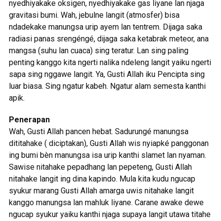
nyedhiyakake oksigen, nyedhiyakake gas liyane lan njaga
gravitasi bumi. Wah, jebulne langit (atmosfer) bisa
ndadekake manungsa urip ayem lan tentrem. Dijaga saka
radiasi panas srengéngé, dijaga saka ketabrak meteor, ana
mangsa (suhu lan cuaca) sing teratur. Lan sing paling
penting kanggo kita ngerti nalika ndeleng langit yaiku ngerti
sapa sing nggawe langit. Ya, Gusti Allah iku Pencipta sing
luar biasa. Sing ngatur kabeh. Ngatur alam semesta kanthi
apik.
Penerapan
Wah, Gusti Allah pancen hebat. Sadurungé manungsa
dititahake ( diciptakan), Gusti Allah wis nyiapké panggonan
ing bumi bèn manungsa isa urip kanthi slamet lan nyaman.
Sawise nitahake pepadhang lan pepeteng, Gusti Allah
nitahake langit ing dina kapindo. Mula kita kudu ngucap
syukur marang Gusti Allah amarga uwis nitahake langit
kanggo manungsa lan mahluk liyane. Carane awake dewe
ngucap syukur yaiku kanthi njaga supaya langit utawa titahe