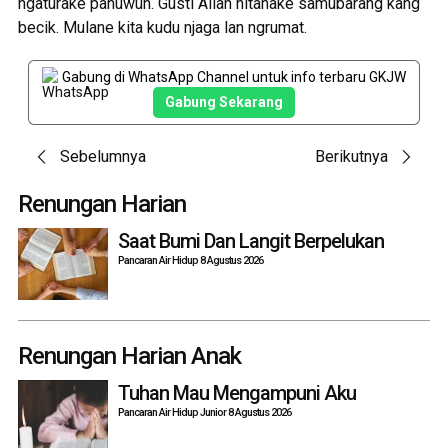
ngaturake panuwun. Gusti Allah nitahake samubarang kang
becik. Mulane kita kudu njaga lan ngrumat.
Gabung di WhatsApp Channel untuk info terbaru GKJW
Gabung Sekarang
Post
Sebelumnya
Berikutnya
navigation
Renungan Harian
Saat Bumi Dan Langit Berpelukan
Pancaran Air Hidup 8 Agustus 2026
Renungan Harian Anak
Tuhan Mau Mengampuni Aku
Pancaran Air Hidup Junior 8 Agustus 2026