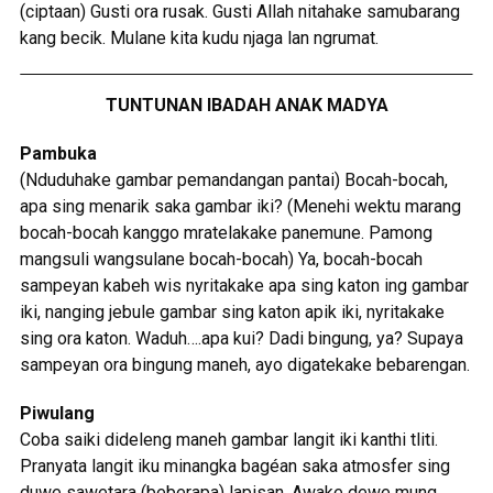
(ciptaan) Gusti ora rusak. Gusti Allah nitahake samubarang
kang becik. Mulane kita kudu njaga lan ngrumat.
TUNTUNAN IBADAH ANAK MADYA
Pambuka
(Nduduhake gambar pemandangan pantai) Bocah-bocah,
apa sing menarik saka gambar iki? (Menehi wektu marang
bocah-bocah kanggo mratelakake panemune. Pamong
mangsuli wangsulane bocah-bocah) Ya, bocah-bocah
sampeyan kabeh wis nyritakake apa sing katon ing gambar
iki, nanging jebule gambar sing katon apik iki, nyritakake
sing ora katon. Waduh….apa kui? Dadi bingung, ya? Supaya
sampeyan ora bingung maneh, ayo digatekake bebarengan.
Piwulang
Coba saiki dideleng maneh gambar langit iki kanthi tliti.
Pranyata langit iku minangka bagéan saka atmosfer sing
duwe sawetara (beberapa) lapisan. Awake dewe mung