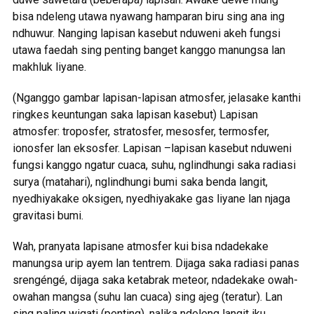
bisa ndeleng utawa nyawang hamparan biru sing ana ing
ndhuwur. Nanging lapisan kasebut nduweni akeh fungsi
utawa faedah sing penting banget kanggo manungsa lan
makhluk liyane.
(Nganggo gambar lapisan-lapisan atmosfer, jelasake kanthi
ringkes keuntungan saka lapisan kasebut) Lapisan
atmosfer: troposfer, stratosfer, mesosfer, termosfer,
ionosfer lan eksosfer. Lapisan –lapisan kasebut nduweni
fungsi kanggo ngatur cuaca, suhu, nglindhungi saka radiasi
surya (matahari), nglindhungi bumi saka benda langit,
nyedhiyakake oksigen, nyedhiyakake gas liyane lan njaga
gravitasi bumi.
Wah, pranyata lapisane atmosfer kui bisa ndadekake
manungsa urip ayem lan tentrem. Dijaga saka radiasi panas
srengéngé, dijaga saka ketabrak meteor, ndadekake owah-
owahan mangsa (suhu lan cuaca) sing ajeg (teratur). Lan
sing paling wigati (penting), nalika ndeleng langit iku,