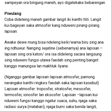
sampeyan ora bingung maneh, ayo digatekake bebarengan.
Piwulang
Coba dideleng maneh gambar langit iki kanthi tliti. Langit
kui bageyan saka atmosfer kang nduweni pirang-pirang
lapisan.
Awake dewe mung bisa ndeleng kelir/warna biru sing ana
ing ndhuwur. Nanging sejatine (sebenarnya) ana lapisan –
lapisan sing ora katon/ ora isa dideleng sacara langsung
sing nduweni fungsi utawa faedah sing penting banget
kanggo manungsa lan makhluk liyane.
(Nganggo gambar lapisan-lapisan atmosfer, pamong
nerangake kanthi ringkes faedah saka lapisan kasebut)
Lapisan atmosfer: troposfer, stratosfer, mesosfer,
termosfer, ionosfer lan eksosfer. Lapisan –lapisan kui
nduweni fungsi kanggo ngatur cuaca, suhu, njaga saka
radiasi surya (matahari), njaga bumi saka benda langit,