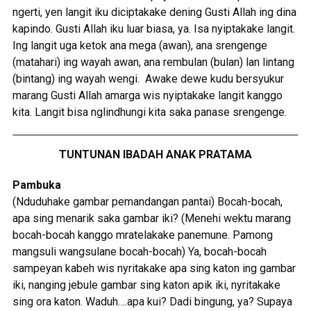
ngerti, yen langit iku diciptakake dening Gusti Allah ing dina
kapindo. Gusti Allah iku luar biasa, ya. Isa nyiptakake langit.
Ing langit uga ketok ana mega (awan), ana srengenge
(matahari) ing wayah awan, ana rembulan (bulan) lan lintang
(bintang) ing wayah wengi. Awake dewe kudu bersyukur
marang Gusti Allah amarga wis nyiptakake langit kanggo
kita. Langit bisa nglindhungi kita saka panase srengenge.
TUNTUNAN IBADAH ANAK PRATAMA
Pambuka
(Nduduhake gambar pemandangan pantai) Bocah-bocah,
apa sing menarik saka gambar iki? (Menehi wektu marang
bocah-bocah kanggo mratelakake panemune. Pamong
mangsuli wangsulane bocah-bocah) Ya, bocah-bocah
sampeyan kabeh wis nyritakake apa sing katon ing gambar
iki, nanging jebule gambar sing katon apik iki, nyritakake
sing ora katon. Waduh….apa kui? Dadi bingung, ya? Supaya