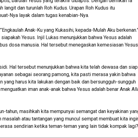
tis, barulah Yesus yang terakhir dibaptis. Dengan demikan Ia
h langit dan turunlah Roh Kudus. Urapan Roh Kudus itu
at-Nya layak dalam tugas kenabian-Nya.
),”Engkaulah Anak-Ku yang Kukasihi, kepada-Mulah Aku berkenan.
 siapakah Yesus. Injil Lukas menunjukkan bahwa Yesus adalah
nebus dosa manusia. Hal tersebut menegaskan kemesiasan Yesus
sidi. Hal tersebut menunjukkan bahwa kita telah dewasa dan siap
ayanan sebagai seorang pamong, kita pasti merasa yakin bahwa
an yang harus kita lakukan dengan baik dan bersungguh-sungguh
k menguatkan iman anak-anak bahwa Yesus adalah benar Anak All
ahun-tahun, masihkah kita mempunyai semangat dan keyakinan yan
 masalah atau tantangan yang muncul sempat membuat kita ingi
erasa sendirian ketika teman-teman yang lain tidak kompak lagi