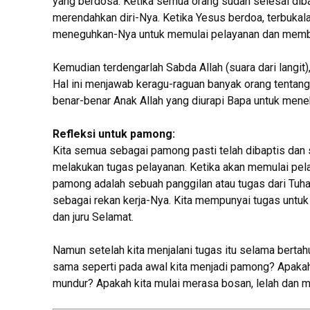
yang berdosa. Ketika semua orang sudah selesai dibap
merendahkan diri-Nya. Ketika Yesus berdoa, terbukala
meneguhkan-Nya untuk memulai pelayanan dan membu
Kemudian terdengarlah Sabda Allah (suara dari langit
Hal ini menjawab keragu-raguan banyak orang tentang
benar-benar Anak Allah yang diurapi Bapa untuk me
Refleksi untuk pamong:
Kita semua sebagai pamong pasti telah dibaptis dan 
melakukan tugas pelayanan. Ketika akan memulai pel
pamong adalah sebuah panggilan atau tugas dari Tuh
sebagai rekan kerja-Nya. Kita mempunyai tugas untu
dan juru Selamat.
Namun setelah kita menjalani tugas itu selama bert
sama seperti pada awal kita menjadi pamong? Apakah
mundur? Apakah kita mulai merasa bosan, lelah dan m