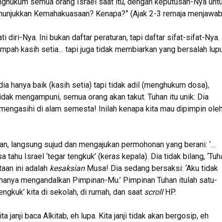
nghukum semua orang Israel saat itu, dengan keputusan-Nya unt
nunjukkan Kemahakuasaan? Kenapa?” (Ajak 2-3 remaja menjawab
iri-Nya. Ini bukan daftar peraturan, tapi daftar sifat-sifat-Nya.
impah kasih setia… tapi juga tidak membiarkan yang bersalah lup
ia hanya baik (kasih setia) tapi tidak adil (menghukum dosa),
tidak mengampuni, semua orang akan takut. Tuhan itu unik: Dia
engasihi di alam semesta! Inilah kenapa kita mau dipimpin ole
an, langsung sujud dan mengajukan permohonan yang berani: ‘…
tahu Israel ‘tegar tengkuk’ (keras kepala). Dia tidak bilang, ‘Tuh
taan ini adalah
kesaksian
Musa! Dia sedang bersaksi: ‘Aku tidak
 hanya mengandalkan Pimpinan-Mu.’ Pimpinan Tuhan itulah satu-
ngkuk’ kita di sekolah, di rumah, dan saat
scroll
HP.
ta janji baca Alkitab, eh lupa. Kita janji tidak akan bergosip, eh