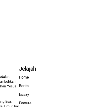
Jelajah
adalah
Home
ditumbuhkan
Berita
Tuhan Yesus
Essay
ang Esa.
Feature
a Timur, hal