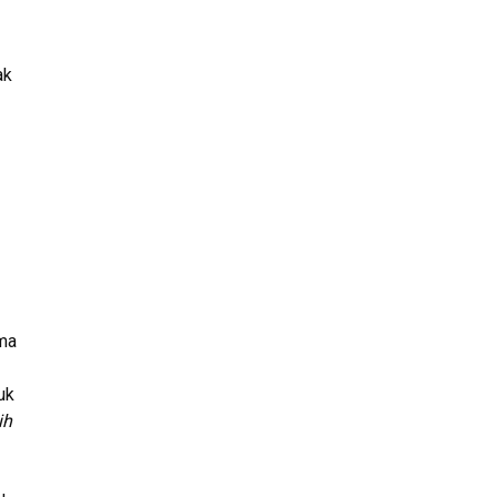
ak
ama
uk
ih