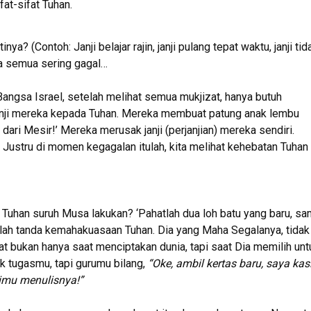
fat-sifat Tuhan.
nya? (Contoh: Janji belajar rajin, janji pulang tepat waktu, janji tid
ita semua sering gagal…
 Bangsa Israel, setelah melihat semua mukjizat, hanya butuh
janji mereka kepada Tuhan. Mereka membuat patung anak lembu
dari Mesir!’ Mereka merusak janji (perjanjian) mereka sendiri.
Justru di momen kegagalan itulah, kita melihat kehebatan Tuhan
ng Tuhan suruh Musa lakukan? ‘Pahatlah dua loh batu yang baru, s
adalah tanda kemahakuasaan Tuhan. Dia yang Maha Segalanya, tidak
t bukan hanya saat menciptakan dunia, tapi saat Dia memilih unt
k tugasmu, tapi gurumu bilang,
“Oke, ambil kertas baru, saya kas
gimu menulisnya!”