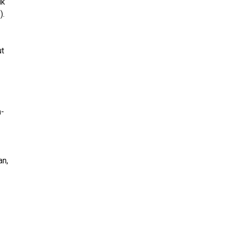
uk
).
ut
h-
an,