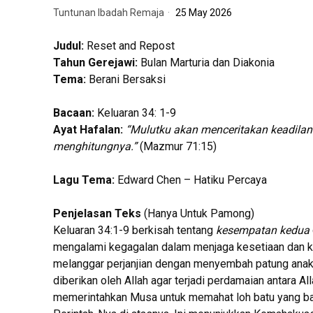
Tuntunan Ibadah Remaja
25 May 2026
Judul:
Reset and Repost
Tahun Gerejawi:
Bulan Marturia dan Diakonia
Tema:
Berani Bersaksi
Bacaan:
Keluaran 34: 1-9
Ayat Hafalan:
“Mulutku akan menceritakan keadilan
menghitungnya.”
(Mazmur 71:15)
Lagu Tema:
Edward Chen – Hatiku Percaya
Penjelasan Teks
(Hanya Untuk Pamong)
Keluaran 34:1-9 berkisah tentang
kesempatan kedua
mengalami kegagalan dalam menjaga kesetiaan dan ke
melanggar perjanjian dengan menyembah patung ana
diberikan oleh Allah agar terjadi perdamaian antara Al
memerintahkan Musa untuk memahat loh batu yang bar