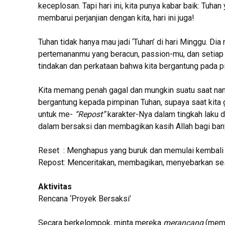
keceplosan. Tapi hari ini, kita punya kabar baik: Tu
membarui perjanjian dengan kita, hari ini juga!
Tuhan tidak hanya mau jadi ‘Tuhan’ di hari Minggu. Di
pertemananmu yang beracun, passion-mu, dan setiap 
tindakan dan perkataan bahwa kita bergantung pada 
Kita memang penah gagal dan mungkin suatu saat nant
bergantung kepada pimpinan Tuhan, supaya saat kita g
untuk me-
“Repost”
karakter-Nya dalam tingkah laku d
dalam bersaksi dan membagikan kasih Allah bagi ban
Reset : Menghapus yang buruk dan memulai kembali 
Repost: Menceritakan, membagikan, menyebarkan sesua
Aktivitas
Rencana ‘Proyek Bersaksi’
Secara berkelompok, minta mereka
merancang
(memb