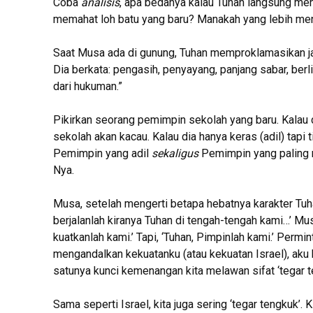
Coba
analisis
, apa bedanya kalau Tuhan langsung me
memahat loh batu yang baru? Manakah yang lebih me
Saat Musa ada di gunung, Tuhan memproklamasikan jati d
Dia berkata: pengasih, penyayang, panjang sabar, berl
dari hukuman.”
Pikirkan seorang pemimpin sekolah yang baru. Kalau d
sekolah akan kacau. Kalau dia hanya keras (adil) tapi 
Pemimpin yang adil
sekaligus
Pemimpin yang paling m
Nya.
Musa, setelah mengerti betapa hebatnya karakter Tuh
berjalanlah kiranya Tuhan di tengah-tengah kami…’ Musa 
kuatkanlah kami.’ Tapi, ‘Tuhan, Pimpinlah kami.’ Permin
mengandalkan kekuatanku (atau kekuatan Israel), aku
satunya kunci kemenangan kita melawan sifat ‘tegar te
Sama seperti Israel, kita juga sering ‘tegar tengkuk’. Ki