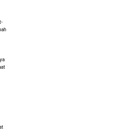
t-
bah
nya
aat
at