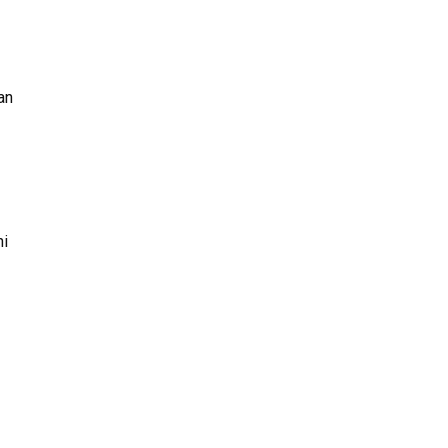
an
ni