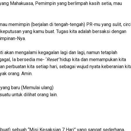
han yang Mahakuasa, Pemimpin yang berlimpah kasih setia, mau
a mau memimpin (berjalan di tengah-tengah) PR-mu yang sulit, circ
keputusan yang kamu buat. Tugas kita adalah bersaksi dengan
pimpinan-Nya.
i akan mengalami kegagalan lagi dan lagi, namun tetaplah
agal, Ia bersedia me- ‘
Reset’
hidup kita dan memampukan kita
an perbuatan kita setiap hari, sebagai wujud nyata keberanian kit
yak orang. Amin.
yang baru (Memulai ulang)
tu untuk dilihat orang lain.
uat) sebuah “Misi Kesaksian 7 Hari” yang sangat sederhana,