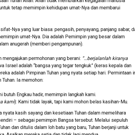
aan Tuhan Allah. Allah tidak membiarkan kegagalan manusia
 untuk tetap memimpin kehidupan umat-Nya dan membarui
ifat-Nya yang luar biasa: pengasih, penyayang, panjang sabar, d
ng memimpin umat-Nya. Dia adalah Pemimpin yang besar dalam
 dalam anugerah (memberi pengampunan).
n mengajukan permohonan yang berani:
“…berjalanlah kiranya
Israel adalah “bangsa yang tegar tengkuk” (keras kepala dan
reka adalah Pimpinan Tuhan yang nyata setiap hari. Permintaan i
 Tuhan. Ia memohon:
mi butuh Engkau hadir, memimpin langkah kami.
sa kami
): Kami tidak layak, tapi kami mohon belas kasihan-Mu.
nyata kasih sayang dan kesetiaan Tuhan dalam memelihara
endiri – sebagai pemimpin Bangsa tersebut. Melalui sepuluh
an dan ditulis dalam loh batu yang baru, Tuhan berjanji untuk
. Asalkan mereka setia dan tidak lagi mendua.