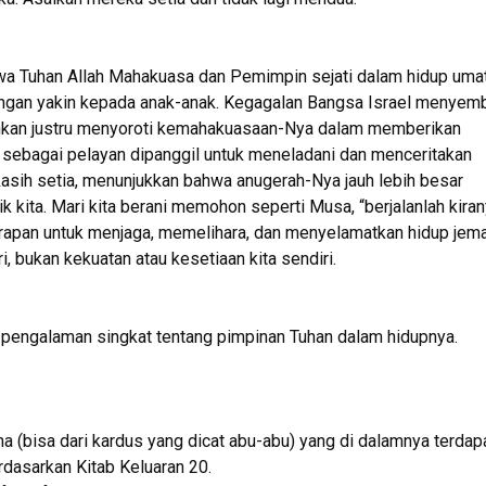
wa Tuhan Allah Mahakuasa dan Pemimpin sejati dalam hidup uma
engan yakin kepada anak-anak. Kegagalan Bangsa Israel menyem
inkan justru menyoroti kemahakuasaan-Nya dalam memberikan
 sebagai pelayan dipanggil untuk meneladani dan menceritakan
kasih setia, menunjukkan bahwa anugerah-Nya jauh lebih besar
ik kita. Mari kita berani memohon seperti Musa, “berjalanlah kira
arapan untuk menjaga, memelihara, dan menyelamatkan hidup jem
i, bukan kekuatan atau kesetiaan kita sendiri.
 pengalaman singkat tentang pimpinan Tuhan dalam hidupnya.
a (bisa dari kardus yang dicat abu-abu) yang di dalamnya terdap
dasarkan Kitab Keluaran 20.