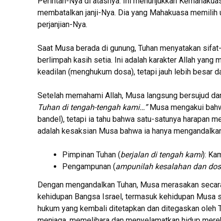
Perintah-Nya di atasnya. Ini menunjukkan Kemahakuas
membatalkan janji-Nya. Dia yang Mahakuasa memilih
perjanjian-Nya.
Saat Musa berada di gunung, Tuhan menyatakan sifat-s
berlimpah kasih setia. Ini adalah karakter Allah ya
keadilan (menghukum dosa), tetapi jauh lebih besar
Setelah memahami Allah, Musa langsung bersujud da
Tuhan di tengah-tengah kami…”
Musa mengakui bahwa 
bandel), tetapi ia tahu bahwa satu-satunya harapan me
adalah kesaksian Musa bahwa ia hanya mengandalkan
Pimpinan Tuhan (
berjalan di tengah kami
): Ka
Pengampunan (
ampunilah kesalahan dan do
Dengan mengandalkan Tuhan, Musa merasakan secara 
kehidupan Bangsa Israel, termasuk kehidupan Musa s
hukum yang kembali ditetapkan dan ditegaskan oleh Tuh
menjaga, memelihara dan menyelamatkan hidup mereka