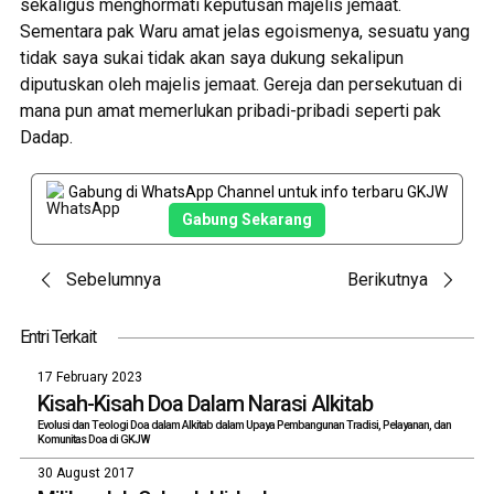
sekaligus menghormati keputusan majelis jemaat.
Sementara pak Waru amat jelas egoismenya, sesuatu yang
tidak saya sukai tidak akan saya dukung sekalipun
diputuskan oleh majelis jemaat. Gereja dan persekutuan di
mana pun amat memerlukan pribadi-pribadi seperti pak
Dadap.
Gabung di WhatsApp Channel untuk info terbaru GKJW
Gabung Sekarang
Post
Sebelumnya
Berikutnya
navigation
Entri Terkait
17 February 2023
Kisah-Kisah Doa Dalam Narasi Alkitab
Evolusi dan Teologi Doa dalam Alkitab dalam Upaya Pembangunan Tradisi, Pelayanan, dan
Komunitas Doa di GKJW
30 August 2017