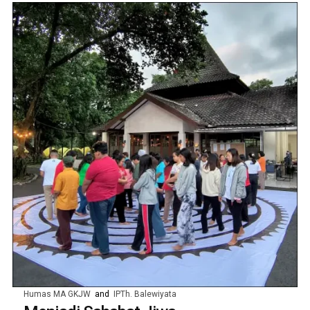
Humas MA GKJW
and
IPTh. Balewiyata