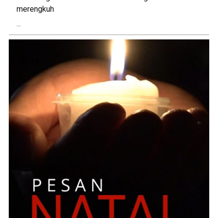
merengkuh
...