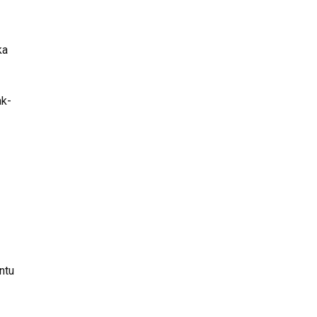
ka
ak-
ntu