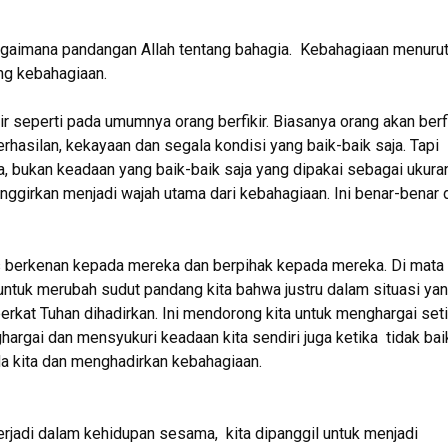
gaimana pandangan Allah tentang bahagia. Kebahagiaan menuru
ng kebahagiaan.
ir seperti pada umumnya orang berfikir. Biasanya orang akan berfi
hasilan, kekayaan dan segala kondisi yang baik-baik saja. Tapi
a, bukan keadaan yang baik-baik saja yang dipakai sebagai ukura
ggirkan menjadi wajah utama dari kebahagiaan. Ini benar-benar 
s berkenan kepada mereka dan berpihak kepada mereka. Di mata
untuk merubah sudut pandang kita bahwa justru dalam situasi ya
 berkat Tuhan dihadirkan. Ini mendorong kita untuk menghargai set
argai dan mensyukuri keadaan kita sendiri juga ketika tidak bai
a kita dan menghadirkan kebahagiaan.
 terjadi dalam kehidupan sesama, kita dipanggil untuk menjadi