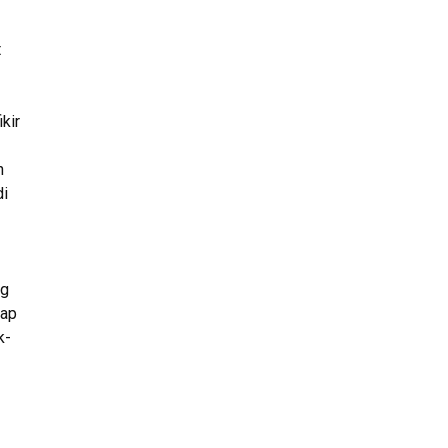
t
kir
n
di
ng
iap
k-