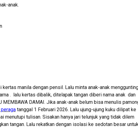
nak-anak.
n
 kertas manila dengan pensil. Lalu minta anak-anak mengguntin
warna . lalu kertas dibalik, ditelapak tangan diberi nama anak dan
MEMBAWA DAMAI. Jika anak-anak belum bisa menulis pamon
t peraga
tanggal 1 Februari 2026. Lalu ujung-ujung kuku dilipat ke
ai menutupi tulisan. Sisakan hanya jari telunjuk yang tidak dilem
n tangan. Lalu rekatkan dengan isolasi ke sedotan besar untu