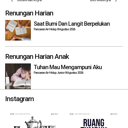
Post
navigation
Renungan Harian
Saat Bumi Dan Langit Berpelukan
Pancaran Air Hidup 8 Agustus 2026
Renungan Harian Anak
Tuhan Mau Mengampuni Aku
Pancaran Air Hidup Junior 8 Agustus 2026
Instagram