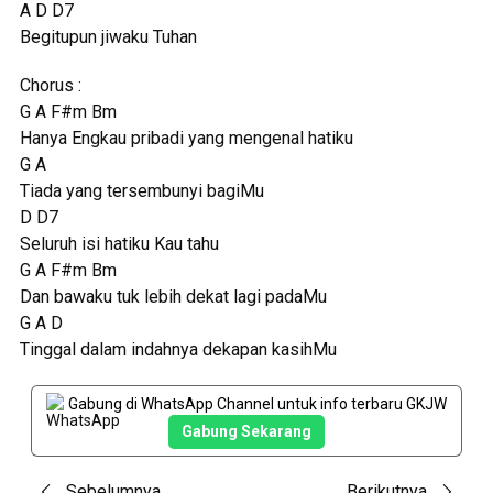
A D D7
Begitupun jiwaku Tuhan
Chorus :
G A F#m Bm
Hanya Engkau pribadi yang mengenal hatiku
G A
Tiada yang tersembunyi bagiMu
D D7
Seluruh isi hatiku Kau tahu
G A F#m Bm
Dan bawaku tuk lebih dekat lagi padaMu
G A D
Tinggal dalam indahnya dekapan kasihMu
Gabung di WhatsApp Channel untuk info terbaru GKJW
Gabung Sekarang
Sebelumnya
Berikutnya