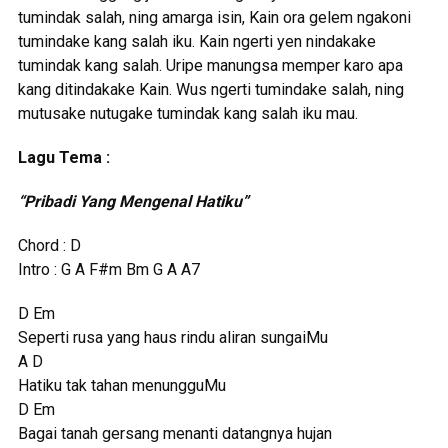
tumindak salah, ning amarga isin, Kain ora gelem ngakoni
tumindake kang salah iku. Kain ngerti yen nindakake
tumindak kang salah. Uripe manungsa memper karo apa
kang ditindakake Kain. Wus ngerti tumindake salah, ning
mutusake nutugake tumindak kang salah iku mau.
Lagu Tema :
“Pribadi Yang Mengenal Hatiku”
Chord : D
Intro : G A F#m Bm G A A7
D Em
Seperti rusa yang haus rindu aliran sungaiMu
A D
Hatiku tak tahan menungguMu
D Em
Bagai tanah gersang menanti datangnya hujan