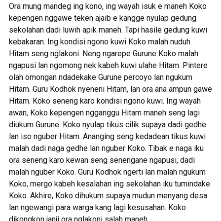
Ora mung mandeg ing kono, ing wayah isuk e maneh Koko
kepengen nggawe teken ajaib e kangge nyulap gedung
sekolahan dadi luwih apik maneh. Tapi hasile gedung kuwi
kebakaran. Ing kondisi ngono kuwi Koko malah nuduh
Hitam seng nglakoni. Neng ngarepe Gurune Koko malah
ngapusi lan ngomong nek kabeh kuwi ulahe Hitam. Pintere
olah omongan ndadekake Gurune percoyo lan ngukum
Hitam. Guru Kodhok nyeneni Hitam, lan ora ana ampun gawe
Hitam. Koko seneng karo kondisi ngono kuwi. Ing wayah
awan, Koko kepengen ngganggu Hitam maneh seng lagi
diukum Gurune. Koko nyulap tikus cilik supaya dadi gedhe
lan iso nguber Hitam. Ananging seng kedadean tikus kuwi
malah dadi naga gedhe lan nguber Koko. Tibak e naga iku
ora seneng karo kewan seng senengane ngapusi, dadi
malah nguber Koko. Guru Kodhok ngerti lan malah ngukum
Koko, mergo kabeh kesalahan ing sekolahan iku tumindake
Koko. Akhire, Koko dihukum supaya mudun menyang desa
lan ngewangi para warga kang lagi kesusahan. Koko
dikongkon janji ora nglakoni salah maneh.