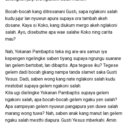
Bocah-bocah kang ditresanani Gusti, sapa nglakoni salah
kudu jujur lan nyuwun apura supaya ora tambah akeh
dosane. Kaya si Koko, kang diukum mergo akeh nglakoni
salah. Ayo, disebutne apa wae salahe Koko ning carita
mau?
Nah, Yokanan Pambaptis teka ing ara-ara samun iya
kepengen ngelingke saben tiyang supaya ngrungu suarane
lan gelem bertobat, lan dibaptis. Apa tegese iku? Tegese
gelem dadi bocah gkang nampa tanda slamet saka Gusti
Yesus. Dadi, saben wong kang nate nglakoni salah kudu
mratobat supaya gelem ngakoni salah.
Kita ugi dielingke Yokanan Pambaptis supaya gelem
ngakoni salah, apa bocah-bocah gelem ngaku yen salah?
Apa sampeyan gelem nyuwun pangapura yen duwe salah
marang wong tuwa? Nah, saben anak kang manut lan gelem
ngaku salah mesthi diapura. Gusti Yesus mberkahi. Amin.