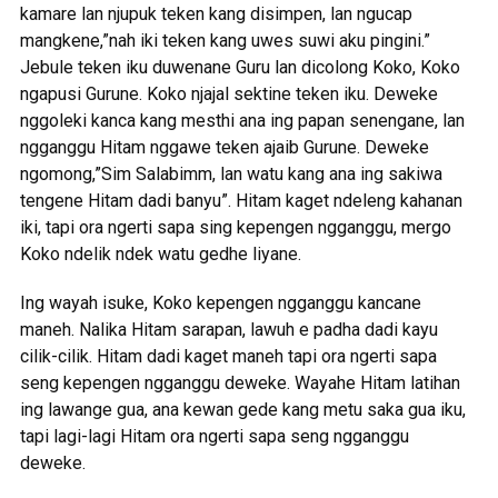
kamare lan njupuk teken kang disimpen, lan ngucap
mangkene,”nah iki teken kang uwes suwi aku pingini.”
Jebule teken iku duwenane Guru lan dicolong Koko, Koko
ngapusi Gurune. Koko njajal sektine teken iku. Deweke
nggoleki kanca kang mesthi ana ing papan senengane, lan
ngganggu Hitam nggawe teken ajaib Gurune. Deweke
ngomong,”Sim Salabimm, lan watu kang ana ing sakiwa
tengene Hitam dadi banyu”. Hitam kaget ndeleng kahanan
iki, tapi ora ngerti sapa sing kepengen ngganggu, mergo
Koko ndelik ndek watu gedhe liyane.
Ing wayah isuke, Koko kepengen ngganggu kancane
maneh. Nalika Hitam sarapan, lawuh e padha dadi kayu
cilik-cilik. Hitam dadi kaget maneh tapi ora ngerti sapa
seng kepengen ngganggu deweke. Wayahe Hitam latihan
ing lawange gua, ana kewan gede kang metu saka gua iku,
tapi lagi-lagi Hitam ora ngerti sapa seng ngganggu
deweke.