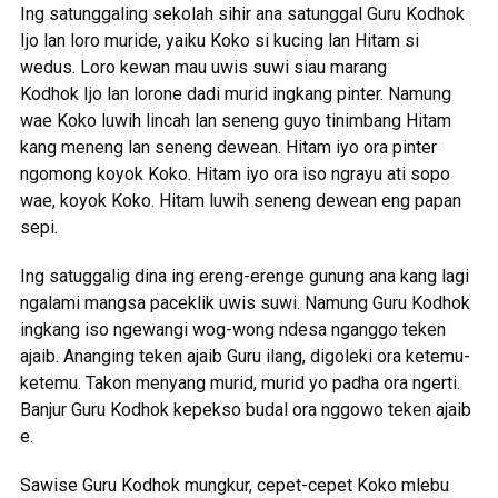
Ing satunggaling sekolah sihir ana satunggal Guru Kodhok
Ijo lan loro muride, yaiku Koko si kucing lan Hitam si
wedus. Loro kewan mau uwis suwi siau marang
Kodhok Ijo lan lorone dadi murid ingkang pinter. Namung
wae Koko luwih lincah lan seneng guyo tinimbang Hitam
kang meneng lan seneng dewean. Hitam iyo ora pinter
ngomong koyok Koko. Hitam iyo ora iso ngrayu ati sopo
wae, koyok Koko. Hitam luwih seneng dewean eng papan
sepi.
Ing satuggalig dina ing ereng-erenge gunung ana kang lagi
ngalami mangsa paceklik uwis suwi. Namung Guru Kodhok
ingkang iso ngewangi wog-wong ndesa nganggo teken
ajaib. Ananging teken ajaib Guru ilang, digoleki ora ketemu-
ketemu. Takon menyang murid, murid yo padha ora ngerti.
Banjur Guru Kodhok kepekso budal ora nggowo teken ajaib
e.
Sawise Guru Kodhok mungkur, cepet-cepet Koko mlebu