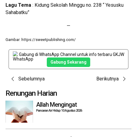
Lagu Tema
: Kidung Sekolah Minggu no. 238 “ Yesusku
Sahabatku”
—
Gambar: https://sweetpublishing.com/
Gabung di WhatsApp Channel untuk info terbaru GKJW
Gabung Sekarang
Post
Sebelumnya
Berikutnya
navigation
Renungan Harian
Allah Mengingat
Pancaran Air Hidup 10 Agustus 2026