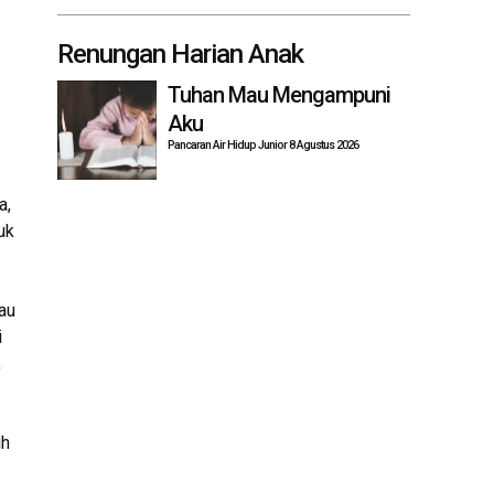
Renungan Harian Anak
Tuhan Mau Mengampuni
Aku
Pancaran Air Hidup Junior 8 Agustus 2026
a,
uk
au
i
,
ih