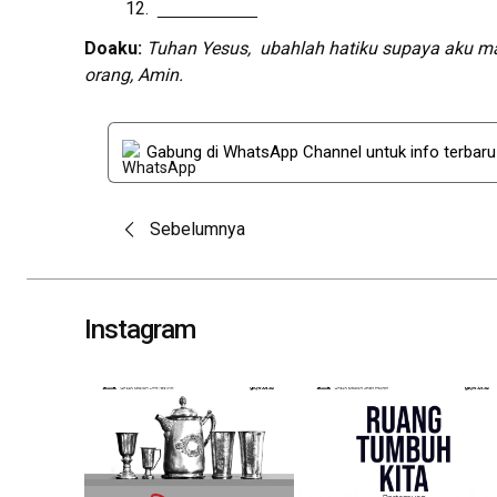
__________
Doa
ku
:
Tuhan Yesus
, u
bahlah hatiku supaya aku ma
orang
,
Amin.
Gabung di WhatsApp Channel untuk info terbar
Post
Sebelumnya
navigation
Instagram