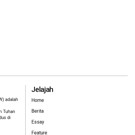
Jelajah
W) adalah
Home
Berita
eh Tuhan
dus di
Essay
Feature