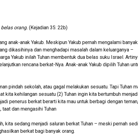
 belas orang.
(Kejadian 35: 22b)
tang anak-anak Yakub. Meskipun Yakub pernah mengalami banyak
yang dikasihinya dan menghadapi masalah dalam keluarganya –
uarga Yakub inilah Tuhan membentuk dua belas suku Israel. Artiny
elanjutkan rencana berkat-Nya. Anak-anak Yakub dipilih Tuhan unt
eman pindah sekolah, atau gagal melakukan sesuatu. Tapi Tuhan m
aat kita kehilangan sesuatu (2) Tuhan ingin kita bertumbuh menjad
adi penerus berkat berarti kita mau untuk berbagi dengan teman
, taat dan mengasihi Tuhan
sih, kita sedang menjadi saluran berkat Tuhan – meski pernah sed
hasilkan berkat bagi banyak orang.