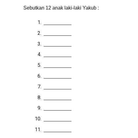
Sebutkan 12 anak laki-laki Yakub :
__________
__________
__________
__________
__________
__________
__________
__________
__________
__________
__________