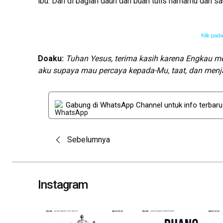
ibu. Dan di bagian daun dan buah tulis namamu dan sa
Klik pad
Doa
ku
:
Tuhan Yesus, terima kasih karena Engkau m
aku supaya mau percaya kepada-Mu, taat, dan menja
Gabung di WhatsApp Channel untuk info terbar
Post
Sebelumnya
navigation
Instagram