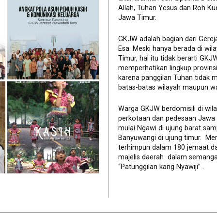
Allah, Tuhan Yesus dan Roh Ku
Jawa Timur.
GKJW adalah bagian dari Gerej
Esa. Meski hanya berada di wil
Timur, hal itu tidak berarti GK
memperhatikan lingkup provinsi 
karena panggilan Tuhan tidak 
batas-batas wilayah maupun wa
Warga GKJW berdomisili di wil
perkotaan dan pedesaan Jawa
mulai Ngawi di ujung barat sam
Banyuwangi di ujung timur. Me
terhimpun dalam 180 jemaat d
majelis daerah dalam semanga
“Patunggilan kang Nyawiji” .