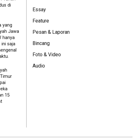
dus di
Essay
Feature
a yang
ayah Jawa
Pesan & Laporan
JW hanya
Bincang
ini saja
mengenal
Foto & Video
ktu.
Audio
ayah
 Timur
pai
reka
an 15
t