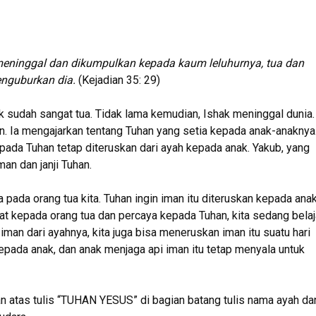
meninggal dan dikumpulkan kepada kaum leluhurnya, tua dan
enguburkan dia.
(Kejadian 35: 29)
k sudah sangat tua. Tidak lama kemudian, Ishak meninggal dunia.
. Ia mengajarkan tentang Tuhan yang setia kepada anak-anaknya
ada Tuhan tetap diteruskan dari ayah kepada anak. Yakub, yang
an dan janji Tuhan.
pada orang tua kita. Tuhan ingin iman itu diteruskan kepada ana
at kepada orang tua dan percaya kepada Tuhan, kita sedang belaj
an dari ayahnya, kita juga bisa meneruskan iman itu suatu hari
epada anak, dan anak menjaga api iman itu tetap menyala untuk
an atas tulis “TUHAN YESUS” di bagian batang tulis nama ayah da