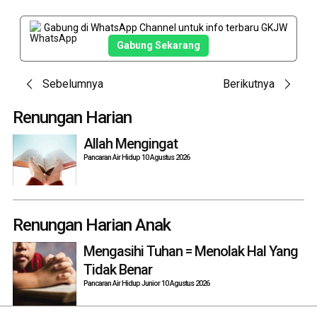
Gabung di WhatsApp Channel untuk info terbaru GKJW
Gabung Sekarang
Post
Sebelumnya
Berikutnya
navigation
Renungan Harian
Allah Mengingat
Pancaran Air Hidup 10 Agustus 2026
Renungan Harian Anak
Mengasihi Tuhan = Menolak Hal Yang
Tidak Benar
Pancaran Air Hidup Junior 10 Agustus 2026