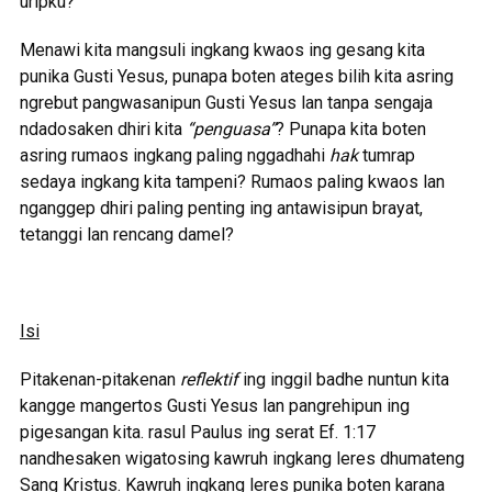
uripku?”
Menawi kita mangsuli ingkang kwaos ing gesang kita
punika Gusti Yesus, punapa boten ateges bilih kita asring
ngrebut pangwasanipun Gusti Yesus lan tanpa sengaja
ndadosaken dhiri kita
“penguasa”
? Punapa kita boten
asring rumaos ingkang paling nggadhahi
hak
tumrap
sedaya ingkang kita tampeni? Rumaos paling kwaos lan
nganggep dhiri paling penting ing antawisipun brayat,
tetanggi lan rencang damel?
Isi
Pitakenan-pitakenan
reflektif
ing inggil badhe nuntun kita
kangge mangertos Gusti Yesus lan pangrehipun ing
pigesangan kita. rasul Paulus ing serat Ef. 1:17
nandhesaken wigatosing kawruh ingkang leres dhumateng
Sang Kristus. Kawruh ingkang leres punika boten karana