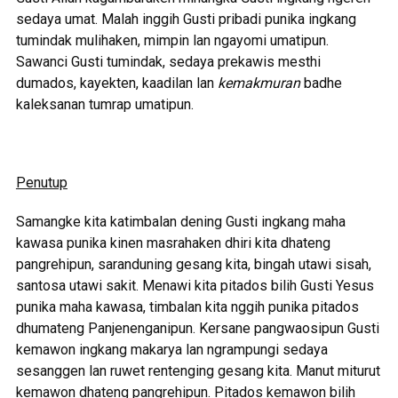
sedaya umat. Malah inggih Gusti pribadi punika ingkang
tumindak mulihaken, mimpin lan ngayomi umatipun.
Sawanci Gusti tumindak, sedaya prekawis mesthi
dumados, kayekten, kaadilan lan
kemakmuran
badhe
kaleksanan tumrap umatipun.
Penutup
Samangke kita katimbalan dening Gusti ingkang maha
kawasa punika kinen masrahaken dhiri kita dhateng
pangrehipun, saranduning gesang kita, bingah utawi sisah,
santosa utawi sakit. Menawi kita pitados bilih Gusti Yesus
punika maha kawasa, timbalan kita nggih punika pitados
dhumateng Panjenenganipun. Kersane pangwaosipun Gusti
kemawon ingkang makarya lan ngrampungi sedaya
sesanggen lan ruwet rentenging gesang kita. Manut miturut
kemawon dhateng pangrehipun. Pitados kemawon bilih