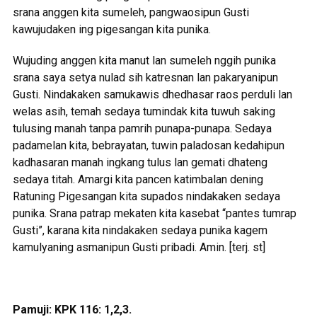
srana anggen kita sumeleh, pangwaosipun Gusti
kawujudaken ing pigesangan kita punika.
Wujuding anggen kita manut lan sumeleh nggih punika
srana saya setya nulad sih katresnan lan pakaryanipun
Gusti. Nindakaken samukawis dhedhasar raos perduli lan
welas asih, temah sedaya tumindak kita tuwuh saking
tulusing manah tanpa pamrih punapa-punapa. Sedaya
padamelan kita, bebrayatan, tuwin paladosan kedahipun
kadhasaran manah ingkang tulus lan gemati dhateng
sedaya titah. Amargi kita pancen katimbalan dening
Ratuning Pigesangan kita supados nindakaken sedaya
punika. Srana patrap mekaten kita kasebat “pantes tumrap
Gusti”, karana kita nindakaken sedaya punika kagem
kamulyaning asmanipun Gusti pribadi. Amin. [terj. st]
Pamuji:
KPK 116: 1,2,3.