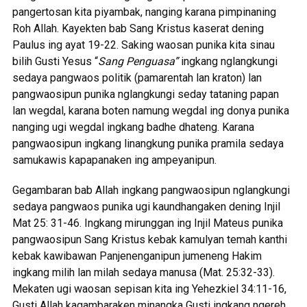
pangertosan kita piyambak, nanging karana pimpinaning
Roh Allah. Kayekten bab Sang Kristus kaserat dening
Paulus ing ayat 19-22. Saking waosan punika kita sinau
bilih Gusti Yesus “
Sang Penguasa”
ingkang nglangkungi
sedaya pangwaos politik (pamarentah lan kraton) lan
pangwaosipun punika nglangkungi seday tataning papan
lan wegdal, karana boten namung wegdal ing donya punika
nanging ugi wegdal ingkang badhe dhateng. Karana
pangwaosipun ingkang linangkung punika pramila sedaya
samukawis kapapanaken ing ampeyanipun.
Gegambaran bab Allah ingkang pangwaosipun nglangkungi
sedaya pangwaos punika ugi kaundhangaken dening Injil
Mat 25: 31-46. Ingkang mirunggan ing Injil Mateus punika
pangwaosipun Sang Kristus kebak kamulyan temah kanthi
kebak kawibawan Panjenenganipun jumeneng Hakim
ingkang milih lan milah sedaya manusa (Mat. 25:32-33).
Mekaten ugi waosan sepisan kita ing Yehezkiel 34:11-16,
Gusti Allah kagambaraken minangka Gusti ingkang ngereh