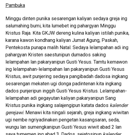
Pambuka
Minggu dinten punika sesarengan kaliyan sedaya greja ing
salumahing bumi, kita lumebet ing pahargyan Minggu
Kristus Raja. Kita GKJW dereng kulina kaliyan istilah punika,
karana kawon kondhang kaliyan Jumat Agung, Paskah,
Pentekosta punapa malih Natal. Sedaya lelampahan adi ing
pahargyan Kristen saestunipun dumados saking
lelampahan lan pakaryanipun Gusti Yesus. Tamtu kemawon
ing lelampahan-lelampahan lan pakaryanipun Gusti Yesus
Kristus, awit punjering sedaya pangibadah dadosa ingkang
sesarengan mekaten ugi donga padintenan kita ingkang
dados punjeripun inggih Gusti Yesus Kristus. Lelampahan-
lelampahan adi gegayutan kaliyan pakaryanipun Sang
Kristus punika ingkang salajengipun katata dados
kalender
gerejawi
. Menawi kita ningali sejarah, greja ingkang wiwitan
ugi nembe ngriyadinaken pengetan kasangsaran, seda,
wungu lan sumengkanipun Gusti Yesus wiwit abad 2 lan
saya tumemen ing abad 3. Dados, sejatosipun
kalender