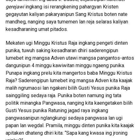
gerejawi
ingkang isi rerangkening pahargyan Kristen
gegayutan kaliyan pakaryanipun Sang Kristus boten nate
mandheg, nanging saya tumemen lan reja selaras kaliyan
kesadharaning umat pitados.
Mekaten ugi Minggu Kristus Raja ingkang pengeti dinten
punika, tuwuh saking kesadharan dhiri saderengipun
lumebet ing mangsa Adven utawi mangsa pangantos-antos
dangunipun 4 minggu kawiwitan minggu ngaeng punika.
Punapa ingkang prelu kita mangertos baba Minggu Kristus
Raja? Saderengipun lumebet ing mangsa Adven kita kaajak
malih ngrumaosi lan ngakeni bilih Gusti Yesus punika Raja
sainggiling sedaya raja. Punika boten namung ing tata
politik minangka Pangwasa, nanging kita kaengetaken bilih
Gusti Yesus punika Ratuning jagad raya ingkang
pangwasanipun nglangkungi sedaya pangwasa lan ugi
papan lan wegdal. Pramila, minggu dinten punika kita kaajak
apitaken dhateng dhiri kita: “Sapa kang kwasa ing jroning