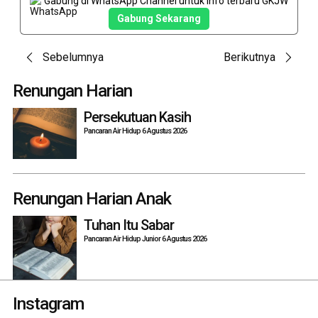
Gabung di WhatsApp Channel untuk info terbaru GKJW
Gabung Sekarang
Post
Sebelumnya
Berikutnya
navigation
Renungan Harian
Persekutuan Kasih
Pancaran Air Hidup 6 Agustus 2026
Renungan Harian Anak
Tuhan Itu Sabar
Pancaran Air Hidup Junior 6 Agustus 2026
Instagram