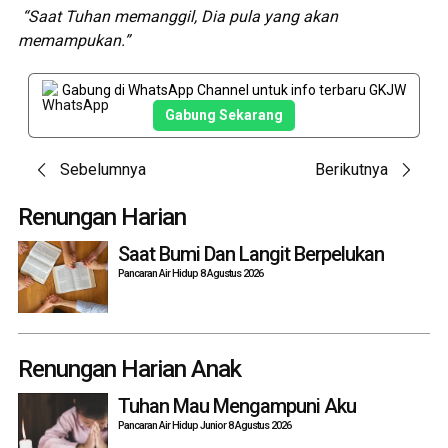
“Saat Tuhan memanggil, Dia pula yang akan
m
emampukan
.
”
Gabung di WhatsApp Channel untuk info terbaru GKJW
Gabung Sekarang
Post
Sebelumnya
Berikutnya
navigation
Renungan Harian
Saat Bumi Dan Langit Berpelukan
Pancaran Air Hidup 8 Agustus 2026
Renungan Harian Anak
Tuhan Mau Mengampuni Aku
Pancaran Air Hidup Junior 8 Agustus 2026