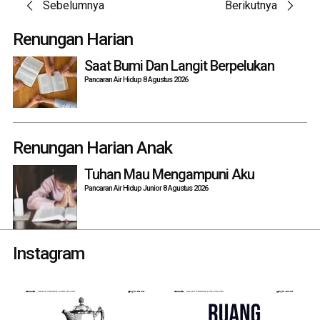
Post
Sebelumnya
Berikutnya
navigation
Renungan Harian
Saat Bumi Dan Langit Berpelukan
Pancaran Air Hidup 8 Agustus 2026
Renungan Harian Anak
Tuhan Mau Mengampuni Aku
Pancaran Air Hidup Junior 8 Agustus 2026
Instagram