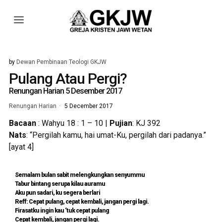
by
Dewan Pembinaan Teologi GKJW
Pulang Atau Pergi?
Renungan Harian 5 Desember 2017
Renungan Harian
5 December 2017
Bacaan
: Wahyu 18 : 1 – 10 |
Pujian
: KJ 392
Nats
: “Pergilah kamu, hai umat-Ku, pergilah dari padanya.”
[ayat 4]
Semalam bulan sabit melengkungkan senyummu
Tabur bintang serupa kilau auramu
Aku pun sadari, ku segera berlari
Reff: Cepat pulang, cepat kembali, jangan pergi lagi.
Firasatku ingin kau ‘tuk cepat pulang
Cepat kembali, jangan pergi lagi.