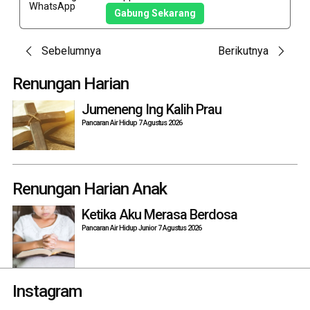
Gabung Sekarang
Post
Sebelumnya
Berikutnya
navigation
Renungan Harian
Jumeneng Ing Kalih Prau
Pancaran Air Hidup 7 Agustus 2026
Renungan Harian Anak
Ketika Aku Merasa Berdosa
Pancaran Air Hidup Junior 7 Agustus 2026
Instagram