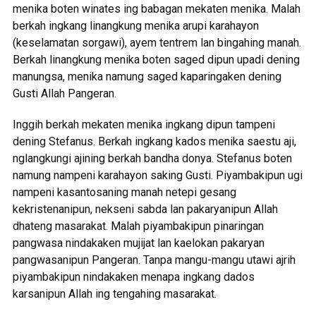
menika boten winates ing babagan mekaten menika. Malah
berkah ingkang linangkung menika arupi karahayon
(keselamatan sorgawi), ayem tentrem lan bingahing manah.
Berkah linangkung menika boten saged dipun upadi dening
manungsa, menika namung saged kaparingaken dening
Gusti Allah Pangeran.
Inggih berkah mekaten menika ingkang dipun tampeni
dening Stefanus. Berkah ingkang kados menika saestu aji,
nglangkungi ajining berkah bandha donya. Stefanus boten
namung nampeni karahayon saking Gusti. Piyambakipun ugi
nampeni kasantosaning manah netepi gesang
kekristenanipun, nekseni sabda lan pakaryanipun Allah
dhateng masarakat. Malah piyambakipun pinaringan
pangwasa nindakaken mujijat lan kaelokan pakaryan
pangwasanipun Pangeran. Tanpa mangu-mangu utawi ajrih
piyambakipun nindakaken menapa ingkang dados
karsanipun Allah ing tengahing masarakat.