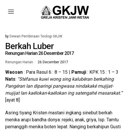
by
Dewan Pembinaan Teologi GKJW
Berkah Luber
Renungan Harian 26 Desember 2017
Renungan Harian
26 December 2017
Waosan
: Para Rasul 6 : 8 – 15 |
Pamuji
: KPK 15 : 1 – 3
Nats
:
“Stéfanus kuwi wong sing kalubèran berkahing
Pangéran lan diparingi pangwasa nindakaké mujijat-
mujijat lan kaélokan-kaélokan ing satengahé masarakat.”
[ayat 8]
Asring tiyang Kristen mastani ingkang sinebut berkah
menika arupi bandha donya: rejeki, anak, griya, lsp. Tamtu
pemanggih menika boten lepat. Nanging berkahipun Gusti