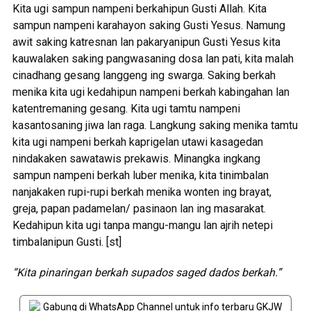
Kita ugi sampun nampeni berkahipun Gusti Allah. Kita
sampun nampeni karahayon saking Gusti Yesus. Namung
awit saking katresnan lan pakaryanipun Gusti Yesus kita
kauwalaken saking pangwasaning dosa lan pati, kita malah
cinadhang gesang langgeng ing swarga. Saking berkah
menika kita ugi kedahipun nampeni berkah kabingahan lan
katentremaning gesang. Kita ugi tamtu nampeni
kasantosaning jiwa lan raga. Langkung saking menika tamtu
kita ugi nampeni berkah kaprigelan utawi kasagedan
nindakaken sawatawis prekawis. Minangka ingkang
sampun nampeni berkah luber menika, kita tinimbalan
nanjakaken rupi-rupi berkah menika wonten ing brayat,
greja, papan padamelan/ pasinaon lan ing masarakat.
Kedahipun kita ugi tanpa mangu-mangu lan ajrih netepi
timbalanipun Gusti. [st]
“Kita pinaringan berkah supados saged dados berkah.”
Gabung di WhatsApp Channel untuk info terbaru GKJW