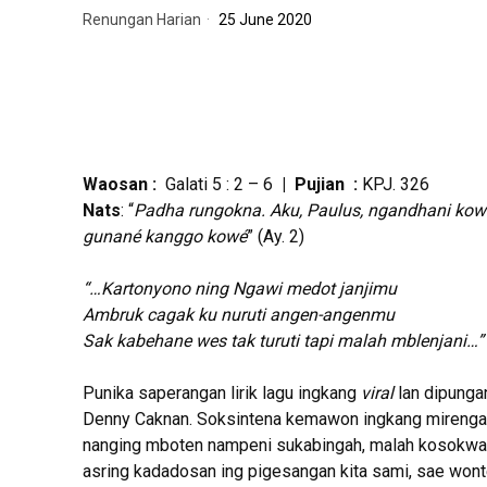
Renungan Harian
25 June 2020
Waosan :
Galati 5 : 2 – 6
| Pujian :
KPJ. 326
Nats
: “
Padha rungokna. Aku, Paulus, ngandhani kowé:
gunané kanggo kowé
” (Ay. 2)
“…Kartonyono ning Ngawi medot janjimu
Ambruk cagak ku nuruti angen-angenmu
Sak kabehane wes tak turuti tapi malah mblenjani…”
Punika saperangan lirik lagu ingkang
viral
lan dipungan
Denny Caknan. Soksintena kemawon ingkang mirengak
nanging mboten nampeni sukabingah, malah kosokwang
asring kadadosan ing pigesangan kita sami, sae wont