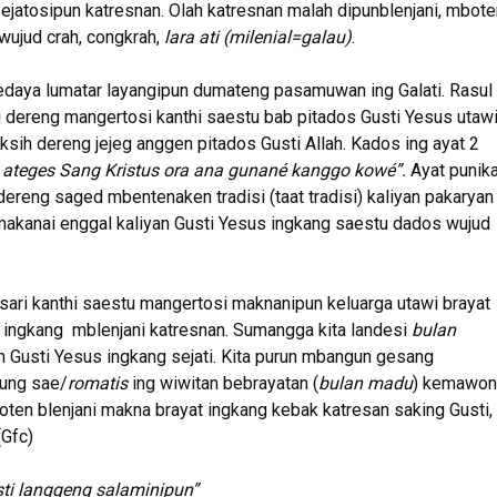
jatosipun katresnan. Olah katresnan malah dipunblenjani, mbote
wujud crah, congkrah,
lara ati (milenial=galau)
.
daya lumatar layangipun dumateng pasamuwan ing Galati. Rasul
g dereng mangertosi kanthi saestu bab pitados Gusti Yesus utaw
sih dereng jejeg anggen pitados Gusti Allah. Kados ing ayat 2
i ateges Sang Kristus ora ana gunané kanggo kowé”.
Ayat punik
dereng saged mbentenaken tradisi (taat tradisi) kaliyan pakaryan
makanai enggal kaliyan Gusti Yesus ingkang saestu dados wujud
asari kanthi saestu mangertosi maknanipun keluarga utawi brayat
 ingkang mblenjani katresnan. Sumangga kita landesi
bulan
n Gusti Yesus ingkang sejati. Kita purun mbangun gesang
mung sae/
romatis
ing wiwitan bebrayatan (
bulan madu
) kemawon
ten blenjani makna brayat ingkang kebak katresan saking Gusti,
(Gfc)
ti langgeng salaminipun”