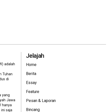
Jelajah
W) adalah
Home
Berita
eh Tuhan
dus di
Essay
Feature
a yang
ayah Jawa
Pesan & Laporan
JW hanya
Bincang
ini saja