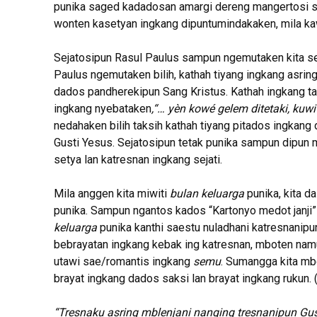
punika saged kadadosan amargi dereng mangertosi se
wonten kasetyan ingkang dipuntumindakaken, mila ka
Sejatosipun Rasul Paulus sampun ngemutaken kita se
Paulus ngemutaken bilih, kathah tiyang ingkang asrin
dados pandherekipun Sang Kristus. Kathah ingkang tak
ingkang nyebataken
,“…
yèn kowé gelem ditetaki, kuw
nedahaken bilih taksih kathah tiyang pitados ingkang 
Gusti Yesus. Sejatosipun tetak punika sampun dipun 
setya lan katresnan ingkang sejati.
Mila anggen kita miwiti
bulan keluarga
punika, kita d
punika. Sampun ngantos kados “Kartonyo medot janji”
keluarga
punika kanthi saestu nuladhani katresnanipu
bebrayatan ingkang kebak ing katresnan, mboten na
utawi sae/romantis ingkang
semu
. Sumangga kita mbo
brayat ingkang dados saksi lan brayat ingkang rukun. 
“Tresnaku asring mblenjani nanging tresnanipun Gus