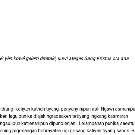
 yèn kowé gelem ditetaki, kuwi ateges Sang Kristus ora ana
drungi kaliyan kathah tiyang, penyanyinipun asli Ngawi asmanip
en lagu punika diajak ngraosaken tetiyang ingkang kasmaran
sulipun katrenanipun dipunblenjani. Lelampahan punika saestu
ening pigesangan bebrayatan ugi gesang kaliyan tiyang sanes. 