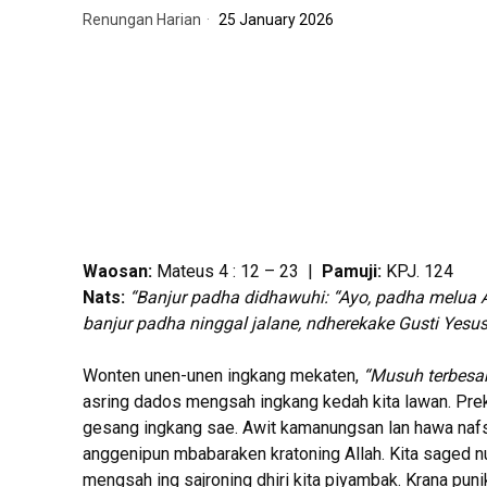
Renungan Harian
25 January 2026
Waosan:
Mateus 4 : 12 – 23 |
Pamuji:
KPJ. 124
Nats:
“Banjur padha didhawuhi: “Ayo, padha melua
banjur padha ninggal jalane, ndherekake Gusti Yesus
Wonten unen-unen ingkang mekaten,
“Musuh terbesar k
asring dados mengsah ingkang kedah kita lawan. Prek
gesang ingkang sae. Awit kamanungsan lan hawa nafs
anggenipun mbabaraken kratoning Allah. Kita saged n
mengsah ing sajroning dhiri kita piyambak. Krana pun