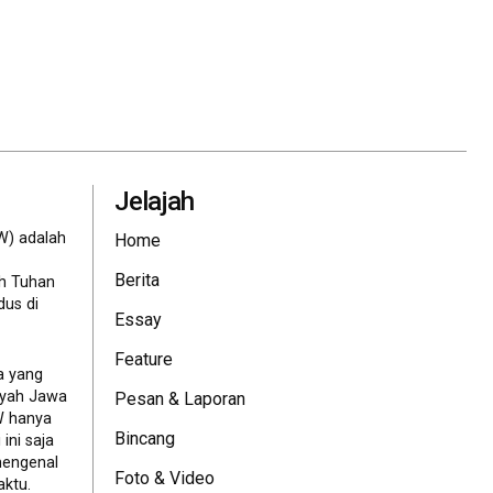
Jelajah
W) adalah
Home
Berita
eh Tuhan
dus di
Essay
Feature
a yang
ayah Jawa
Pesan & Laporan
JW hanya
Bincang
ini saja
mengenal
Foto & Video
ktu.