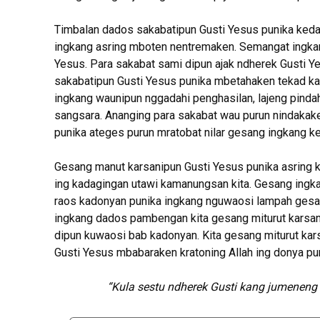
Timbalan dados sakabatipun Gusti Yesus punika ked
ingkang asring mboten nentremaken. Semangat ingkan
Yesus. Para sakabat sami dipun ajak ndherek Gusti Y
sakabatipun Gusti Yesus punika mbetahaken tekad ka
ingkang waunipun nggadahi penghasilan, lajeng pind
sangsara. Ananging para sakabat wau purun nindakake
punika ateges purun mratobat nilar gesang ingkang ke
Gesang manut karsanipun Gusti Yesus punika asring ka
ing kadagingan utawi kamanungsan kita. Gesang ingka
raos kadonyan punika ingkang nguwaosi lampah gesan
ingkang dados pambengan kita gesang miturut karsani
dipun kuwaosi bab kadonyan. Kita gesang miturut kar
Gusti Yesus mbabaraken kratoning Allah ing donya pun
“Kula sestu ndherek Gusti kang jumeneng