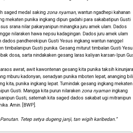
ah saged medal saking
zona nyaman,
wantun ngadhepi kahanan
g mekaten punika ingkang dipun gadahi para sakabatipun Gusti
esus srana nilar pakaryanipun minangka juru amek ulam. Dados
ngge nilaraken hawa nepsu kadagingan. Dados juru amek ulam
ah dados pandherekipun Gusti Yesus ingkang wantun nanggel
n timbalanipun Gusti punika. Gesang miturut timbalan Gusti Yesu
bak dosa, sarta nindakaken gesang laras kaliyan karsan-Ipun Gus
raos awrat, awit kawontenan gesang kita punika taksih kinunjar
ng mburu kadonyan, senadyan punika mboten lepat, ananging bil
g kita, punika ingkang lepat. Tumindak gesang ingkang mekaten
pun Gusti. Mangga kita purun nilaraken
zona nyaman
ingkang
sanipun Gusti, satemah kita saged dados sakabat ugi mitranipun
ika. Amin. [BWP].
 Panutan.
Tetep setya dugeng janji, tan wigih karibedan.”