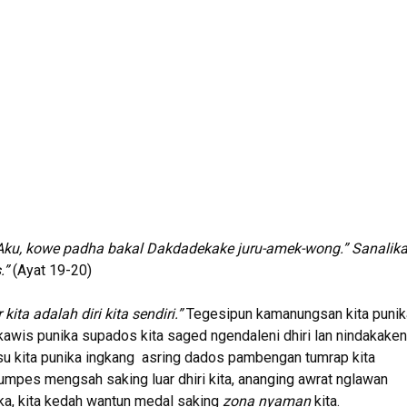
 Aku, kowe padha bakal Dakdadekake
juru-amek-wong.” Sanalik
.”
(Ayat 19-20)
ita adalah diri kita sendiri.”
Tegesipun kamanungsan kita punik
awis punika supados kita saged ngendaleni dhiri lan nindakaken
u kita punika ingkang asring dados pambengan tumrap kita
umpes mengsah saking luar dhiri kita, ananging awrat nglawan
ika, kita kedah wantun medal saking
zona nyaman
kita.