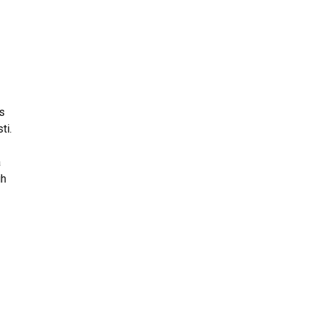
s
ti.
a
ih