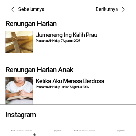
Post
Sebelumnya
Berikutnya
navigation
Renungan Harian
Jumeneng Ing Kalih Prau
Pancaran Air Hidup 7 Agustus 2026
Renungan Harian Anak
Ketika Aku Merasa Berdosa
Pancaran Air Hidup Junior 7 Agustus 2026
Instagram