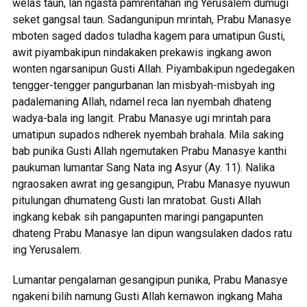
welas taun, lan ngasta pamrentahan ing Yerusalem dumugi
seket gangsal taun. Sadangunipun mrintah, Prabu Manasye
mboten saged dados tuladha kagem para umatipun Gusti,
awit piyambakipun nindakaken prekawis ingkang awon
wonten ngarsanipun Gusti Allah. Piyambakipun ngedegaken
tengger-tengger pangurbanan lan misbyah-misbyah ing
padalemaning Allah, ndamel reca lan nyembah dhateng
wadya-bala ing langit. Prabu Manasye ugi mrintah para
umatipun supados ndherek nyembah brahala. Mila saking
bab punika Gusti Allah ngemutaken Prabu Manasye kanthi
paukuman lumantar Sang Nata ing Asyur (Ay. 11). Nalika
ngraosaken awrat ing gesangipun, Prabu Manasye nyuwun
pitulungan dhumateng Gusti lan mratobat. Gusti Allah
ingkang kebak sih pangapunten maringi pangapunten
dhateng Prabu Manasye lan dipun wangsulaken dados ratu
ing Yerusalem.
Lumantar pengalaman gesangipun punika, Prabu Manasye
ngakeni bilih namung Gusti Allah kemawon ingkang Maha