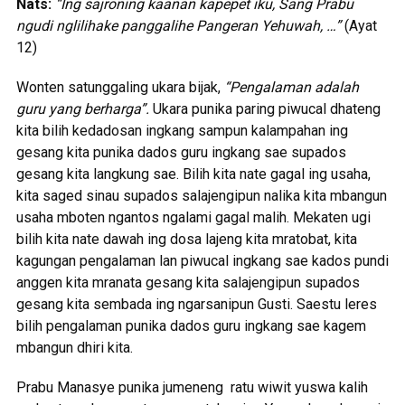
Nats:
“Ing sajroning kaanan kapepet iku, Sang Prabu
ngudi nglilihake panggalihe
Pangeran Yehuwah, …”
(Ayat
12)
Wonten satunggaling ukara bijak,
“Pengalaman adalah
guru yang berharga”.
Ukara punika paring piwucal dhateng
kita bilih kedadosan ingkang sampun kalampahan ing
gesang kita punika dados guru ingkang sae supados
gesang kita langkung sae. Bilih kita nate gagal ing usaha,
kita saged sinau supados salajengipun nalika kita mbangun
usaha mboten ngantos ngalami gagal malih. Mekaten ugi
bilih kita nate dawah ing dosa lajeng kita mratobat, kita
kagungan pengalaman lan piwucal ingkang sae kados pundi
anggen kita mranata gesang kita salajengipun supados
gesang kita sembada ing ngarsanipun Gusti. Saestu leres
bilih pengalaman punika dados guru ingkang sae kagem
mbangun dhiri kita.
Prabu Manasye punika jumeneng ratu wiwit yuswa kalih