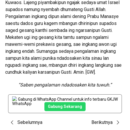
Kuwaos. Lajeng piyambakipun ngajak sedaya umat Israel
supados namung nyembah dhumateng Gusti Allah.
Pengalaman ingkang dipun alami dening Prabu Manasye
saestu dados guru kagem mbangun dhirinipun supados
saged gesang kanthi sembada ing ngarsanipun Gusti.
Mekaten ugi ing gesang kita tamtu sampun ngalami
mawerni-werni prekawis gesang, sae ingkang awon ugi
ingkang endah. Sumangga sedaya pengalaman ingkang
sampun kita alami punika ndadosaken kita sinau lan
ngupadi ingkang sae, mbangun dhiri ingkang langkung sae
cundhuk kaliyan karsanipun Gusti. Amin. [GW].
“Saben pengalaman ndadosaken kita tuwuh.”
Gabung di WhatsApp Channel untuk info terbaru GKJW
Gabung Sekarang
Post
Sebelumnya
Berikutnya