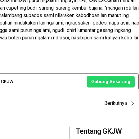
ana menawi purun ngalami. Ing ayat 4-6, kawicaksanan nimbali
n cupet ing budi, sareng-sareng kembul bujana, “mangan roti lan
ralambang supados sami nilaraken kabodhoan lan manut ing
pahan nindakaken lan ngalami, ngraosaken: pedes, napa asin, na
ga sami purun ngalami, ngudi dhiri lumantar gesang ingkang
wau boten purun ngalami ndlosor, nasibipun sami kaliyan kebo la
u GKJW
Gabung Sekarang
Berikutnya
Tentang GKJW