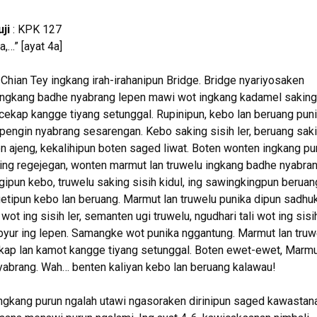
ji
: KPK 127
,…” [ayat 4a]
hian Tey ingkang irah-irahanipun Bridge. Bridge nyariyosaken
 ingkang badhe nyabrang lepen mawi wot ingkang kadamel saking
 cekap kangge tiyang setunggal. Rupinipun, kebo lan beruang pun
pengin nyabrang sesarengan. Kebo saking sisih ler, beruang sak
en ajeng, kekalihipun boten saged liwat. Boten wonten ingkang pu
ing regejegan, wonten marmut lan truwelu ingkang badhe nyabra
gipun kebo, truwelu saking sisih kidul, ing sawingkingpun beruan
etipun kebo lan beruang. Marmut lan truwelu punika dipun sadhuk
wot ing sisih ler, semanten ugi truwelu, ngudhari tali wot ing sisi
ambyur ing lepen. Samangke wot punika nggantung. Marmut lan truw
ekap lan kamot kangge tiyang setunggal. Boten ewet-ewet, Marm
yabrang. Wah… benten kaliyan kebo lan beruang kalawau!
ingkang purun ngalah utawi ngasoraken dirinipun saged kawastan