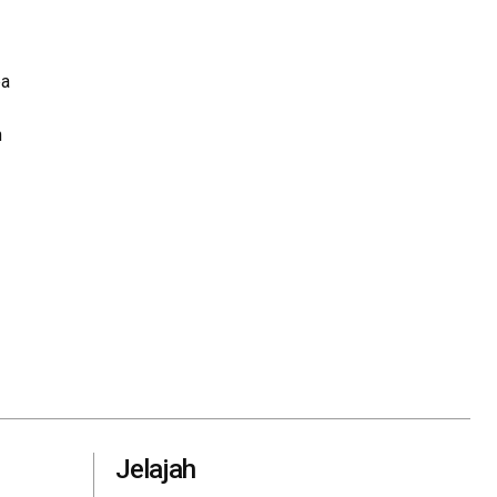
pa
n
Jelajah