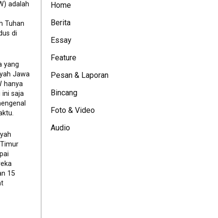
W) adalah
Home
Berita
eh Tuhan
dus di
Essay
Feature
a yang
ayah Jawa
Pesan & Laporan
JW hanya
Bincang
ini saja
mengenal
Foto & Video
ktu.
Audio
ayah
 Timur
pai
reka
an 15
t