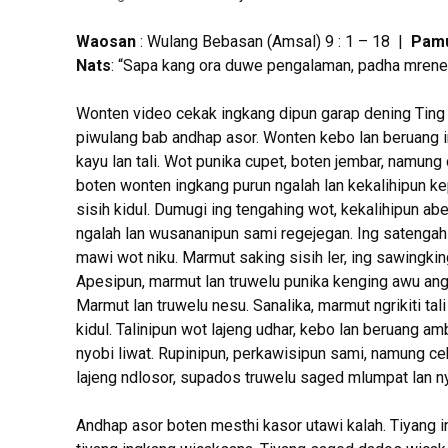
Waosan
: Wulang Bebasan (Amsal) 9 : 1 – 18 |
Pamu
Nats
: “Sapa kang ora duwe pengalaman, padha mrenea
Wonten video cekak ingkang dipun garap dening Ting C
piwulang bab andhap asor. Wonten kebo lan beruang
kayu lan tali. Wot punika cupet, boten jembar, namung
boten wonten ingkang purun ngalah lan kekalihipun ke
sisih kidul. Dumugi ing tengahing wot, kekalihipun ab
ngalah lan wusananipun sami regejegan. Ing satengah
mawi wot niku. Marmut saking sisih ler, ing sawingkin
Apesipun, marmut lan truwelu punika kenging awu ang
Marmut lan truwelu nesu. Sanalika, marmut ngrikiti tali 
kidul. Talinipun wot lajeng udhar, kebo lan beruang 
nyobi liwat. Rupinipun, perkawisipun sami, namung c
lajeng ndlosor, supados truwelu saged mlumpat lan n
Andhap asor boten mesthi kasor utawi kalah. Tiyang 