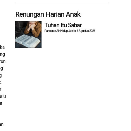
Renungan Harian Anak
Tuhan Itu Sabar
Pancaran Air Hidup Junior 6 Agustus 2026
ika
ing
run
ng
g.
.
h
elu
ut
an