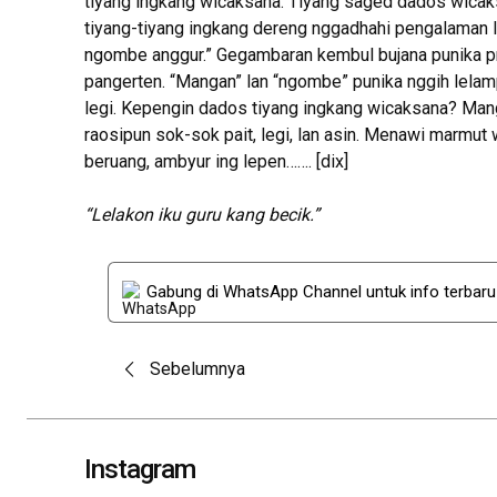
tiyang ingkang wicaksana. Tiyang saged dados wicaks
tiyang-tiyang ingkang dereng nggadhahi pengalaman la
ngombe anggur.” Gegambaran kembul bujana punika p
pangerten. “Mangan” lan “ngombe” punika nggih lelam
legi. Kepengin dados tiyang ingkang wicaksana? Mang
raosipun sok-sok pait, legi, lan asin. Menawi marmut 
beruang, ambyur ing lepen……. [dix]
“Lelakon iku guru kang becik.”
Gabung di WhatsApp Channel untuk info terbar
Post
Sebelumnya
navigation
Instagram