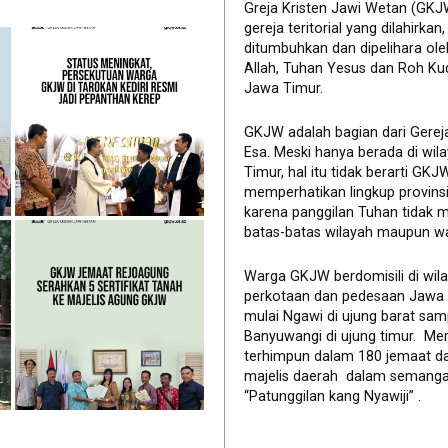
Greja Kristen Jawi Wetan (GKJ
gereja teritorial yang dilahirkan,
ditumbuhkan dan dipelihara ol
Allah, Tuhan Yesus dan Roh Ku
Jawa Timur.
GKJW adalah bagian dari Gerej
Esa. Meski hanya berada di wil
Timur, hal itu tidak berarti GK
memperhatikan lingkup provinsi 
karena panggilan Tuhan tidak 
batas-batas wilayah maupun wa
Warga GKJW berdomisili di wil
perkotaan dan pedesaan Jawa
mulai Ngawi di ujung barat sam
Banyuwangi di ujung timur. Me
terhimpun dalam 180 jemaat d
majelis daerah dalam semanga
“Patunggilan kang Nyawiji” .