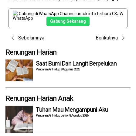
Gabung di WhatsApp Channel untuk info terbaru GKJW
Gabung Sekarang
Post
Sebelumnya
Berikutnya
navigation
Renungan Harian
Saat Bumi Dan Langit Berpelukan
Pancaran Air Hidup 8 Agustus 2026
Renungan Harian Anak
Tuhan Mau Mengampuni Aku
Pancaran Air Hidup Junior 8 Agustus 2026