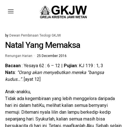
by
Dewan Pembinaan Teologi GKJW
Natal Yang Memaksa
Renungan Harian
25 December 2016
Bacaan
: Yesaya 62 : 6 – 12 |
Pujian
: KJ 119 : 1, 3
Nats
:
“Orang akan menyebutkan mereka “bangsa
kudus…”
. [ayat 12]
Anak-anakku,
Tidak ada kegembiraan yang lebih menggelora daripada
hari ini dalam hatiKu, melihat kalian semua bernyanyi
memuji. Ditemani nyala lilin dan lampu berkedip-kedip
sepanjang hari. Syukurlah, kalian semua masih bisa
bersukacita di hari ini. Tetapi, maafkanlah Aku. Sebab selain