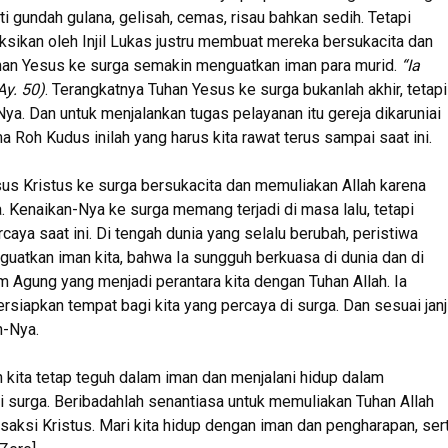
i gundah gulana, gelisah, cemas, risau bahkan sedih. Tetapi
sikan oleh Injil Lukas justru membuat mereka bersukacita dan
han Yesus ke surga semakin menguatkan iman para murid.
“Ia
y. 50)
. Terangkatnya Tuhan Yesus ke surga bukanlah akhir, tetapi
Nya. Dan untuk menjalankan tugas pelayanan itu gereja dikaruniai
 Roh Kudus inilah yang harus kita rawat terus sampai saat ini.
us Kristus ke surga bersukacita dan memuliakan Allah karena
 Kenaikan-Nya ke surga memang terjadi di masa lalu, tetapi
aya saat ini. Di tengah dunia yang selalu berubah, peristiwa
atkan iman kita, bahwa Ia sungguh berkuasa di dunia dan di
m Agung yang menjadi perantara kita dengan Tuhan Allah. Ia
apkan tempat bagi kita yang percaya di surga. Dan sesuai janj
n-Nya.
h kita tetap teguh dalam iman dan menjalani hidup dalam
 surga. Beribadahlah senantiasa untuk memuliakan Tuhan Allah
saksi Kristus. Mari kita hidup dengan iman dan pengharapan, ser