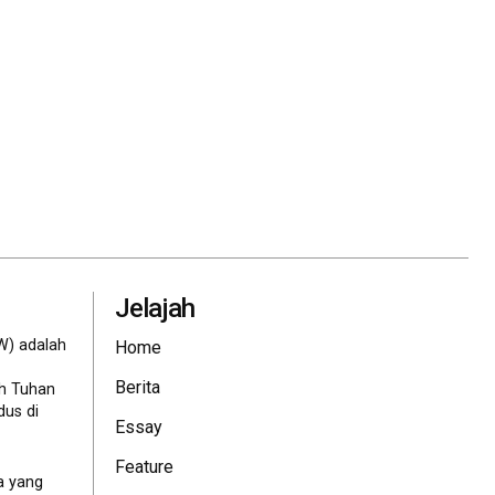
Jelajah
W) adalah
Home
Berita
eh Tuhan
dus di
Essay
Feature
a yang