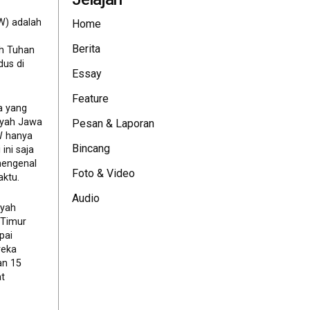
W) adalah
Home
Berita
eh Tuhan
dus di
Essay
Feature
a yang
ayah Jawa
Pesan & Laporan
JW hanya
Bincang
ini saja
mengenal
Foto & Video
ktu.
Audio
ayah
 Timur
pai
reka
an 15
t