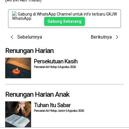
Gabung di WhatsApp Channel untuk info terbaru GKJW
Gabung Sekarang
Post
Sebelumnya
Berikutnya
navigation
Renungan Harian
Persekutuan Kasih
Pancaran Air Hidup 6 Agustus 2026
Renungan Harian Anak
Tuhan Itu Sabar
Pancaran Air Hidup Junior 6 Agustus 2026