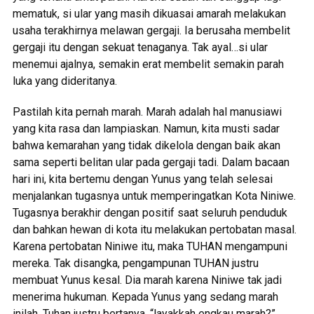
mematuk, si ular yang masih dikuasai amarah melakukan
usaha terakhirnya melawan gergaji. Ia berusaha membelit
gergaji itu dengan sekuat tenaganya. Tak ayal…si ular
menemui ajalnya, semakin erat membelit semakin parah
luka yang dideritanya.
Pastilah kita pernah marah. Marah adalah hal manusiawi
yang kita rasa dan lampiaskan. Namun, kita musti sadar
bahwa kemarahan yang tidak dikelola dengan baik akan
sama seperti belitan ular pada gergaji tadi. Dalam bacaan
hari ini, kita bertemu dengan Yunus yang telah selesai
menjalankan tugasnya untuk memperingatkan Kota Niniwe.
Tugasnya berakhir dengan positif saat seluruh penduduk
dan bahkan hewan di kota itu melakukan pertobatan masal.
Karena pertobatan Niniwe itu, maka TUHAN mengampuni
mereka. Tak disangka, pengampunan TUHAN justru
membuat Yunus kesal. Dia marah karena Niniwe tak jadi
menerima hukuman. Kepada Yunus yang sedang marah
inilah, Tuhan justru bertanya, “layakkah engkau marah?”