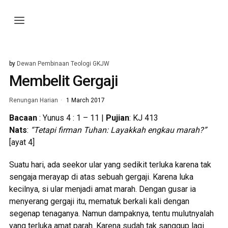
by
Dewan Pembinaan Teologi GKJW
Membelit Gergaji
Renungan Harian
1 March 2017
Bacaan
: Yunus 4 : 1 – 11 |
Pujian
: KJ 413
Nats
:
“Tetapi firman Tuhan: Layakkah engkau marah?”
[ayat 4]
Suatu hari, ada seekor ular yang sedikit terluka karena tak
sengaja merayap di atas sebuah gergaji. Karena luka
kecilnya, si ular menjadi amat marah. Dengan gusar ia
menyerang gergaji itu, mematuk berkali kali dengan
segenap tenaganya. Namun dampaknya, tentu mulutnyalah
yang terluka amat parah. Karena sudah tak sanggup lagi