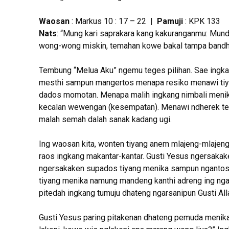
Waosan
: Markus 10 : 17 – 22 |
Pamuji
: KPK 133
Nats
: “Mung kari saprakara kang kakuranganmu: Mun
wong-wong miskin, temahan kowe bakal tampa bandha 
Tembung “Melua Aku” ngemu teges pilihan. Sae ingkan
mesthi sampun mangertos menapa resiko menawi tiya
dados momotan. Menapa malih ingkang nimbali meni
kecalan wewengan (kesempatan). Menawi ndherek tem
malah semah dalah sanak kadang ugi.
Ing waosan kita, wonten tiyang anem mlajeng-mlajeng
raos ingkang makantar-kantar. Gusti Yesus ngersakake
ngersakaken supados tiyang menika sampun ngantos 
tiyang menika namung mandeng kanthi adreng ing ngar
pitedah ingkang tumuju dhateng ngarsanipun Gusti All
Gusti Yesus paring pitakenan dhateng pemuda menika