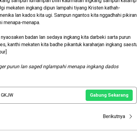
ngkang sampun lumampah bilih kaurmatan ingkang sampun katamp
 mekaten ingkang dipun lampahi tiyang Kristen kathah-
enika lan kados kita ugi. Sampun ngantos kita nggadhahi pikiran
ahi menapa-menapa.
 nyaosaken badan lan sedaya ingkang kita darbeki sarta purun
s, kanthi mekaten kita badhe pikantuk karaharjan ingkang saest
ur]
gger purun lan saged nglampahi menapa ingkang dados
u GKJW
Gabung Sekarang
Berikutnya