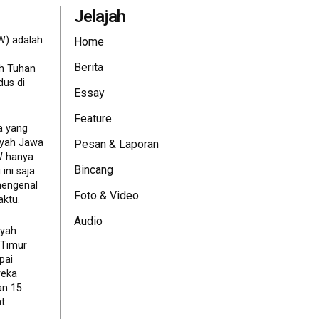
Jelajah
W) adalah
Home
Berita
eh Tuhan
dus di
Essay
Feature
a yang
ayah Jawa
Pesan & Laporan
JW hanya
Bincang
ini saja
mengenal
Foto & Video
ktu.
Audio
ayah
 Timur
pai
reka
an 15
t