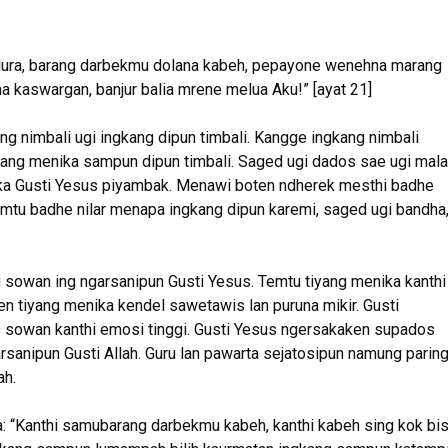
dura, barang darbekmu dolana kabeh, pepayone wenehna marang
kaswargan, banjur balia mrene melua Aku!” [ayat 21]
g nimbali ugi ingkang dipun timbali. Kangge ingkang nimbali
ng menika sampun dipun timbali. Saged ugi dados sae ugi mal
ka Gusti Yesus piyambak. Menawi boten ndherek mesthi badhe
tu badhe nilar menapa ingkang dipun karemi, saged ugi bandha
 sowan ing ngarsanipun Gusti Yesus. Temtu tiyang menika kanthi
n tiyang menika kendel sawetawis lan puruna mikir. Gusti
sowan kanthi emosi tinggi. Gusti Yesus ngersakaken supados
sanipun Gusti Allah. Guru lan pawarta sejatosipun namung parin
ah.
: “Kanthi samubarang darbekmu kabeh, kanthi kabeh sing kok bi