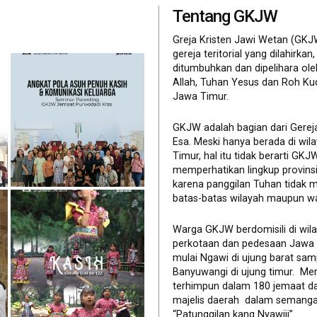
Tentang GKJW
Greja Kristen Jawi Wetan (GKJ
gereja teritorial yang dilahirkan,
ditumbuhkan dan dipelihara ol
Allah, Tuhan Yesus dan Roh Ku
Jawa Timur.
GKJW adalah bagian dari Gerej
Esa. Meski hanya berada di wil
Timur, hal itu tidak berarti GK
memperhatikan lingkup provinsi 
karena panggilan Tuhan tidak 
batas-batas wilayah maupun wa
Warga GKJW berdomisili di wil
perkotaan dan pedesaan Jawa
mulai Ngawi di ujung barat sam
Banyuwangi di ujung timur. Me
terhimpun dalam 180 jemaat d
majelis daerah dalam semanga
“Patunggilan kang Nyawiji” .