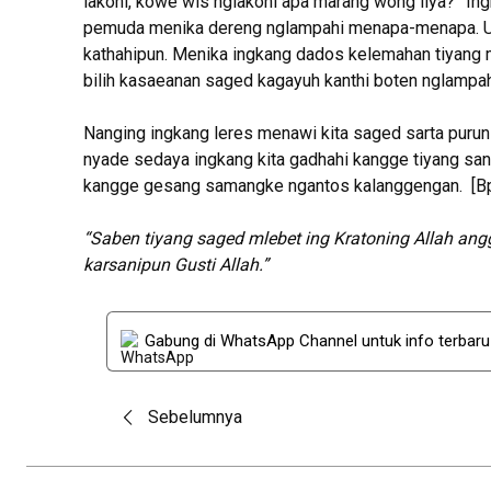
lakoni, kowe wis nglakoni apa marang wong liya?” I
pemuda menika dereng nglampahi menapa-menapa. Ugi
kathahipun. Menika ingkang dados kelemahan tiyang m
bilih kasaeanan saged kagayuh kanthi boten nglamp
Nanging ingkang leres menawi kita saged sarta purun
nyade sedaya ingkang kita gadhahi kangge tiyang sane
kangge gesang samangke ngantos kalanggengan. [Bp
“Saben tiyang saged mlebet ing Kratoning Allah an
karsanipun Gusti Allah.”
Gabung di WhatsApp Channel untuk info terbar
Post
Sebelumnya
navigation