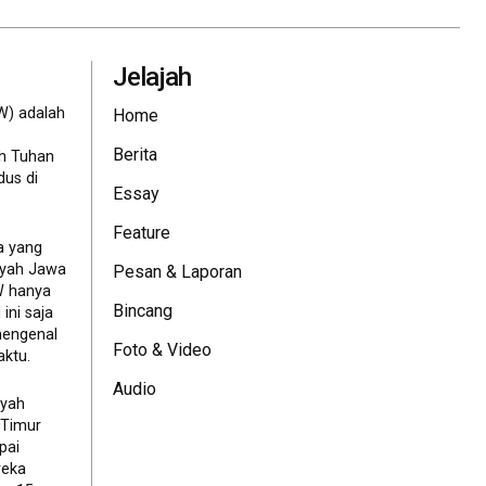
Jelajah
W) adalah
Home
Berita
eh Tuhan
dus di
Essay
Feature
a yang
ayah Jawa
Pesan & Laporan
JW hanya
Bincang
ini saja
mengenal
Foto & Video
ktu.
Audio
ayah
 Timur
pai
reka