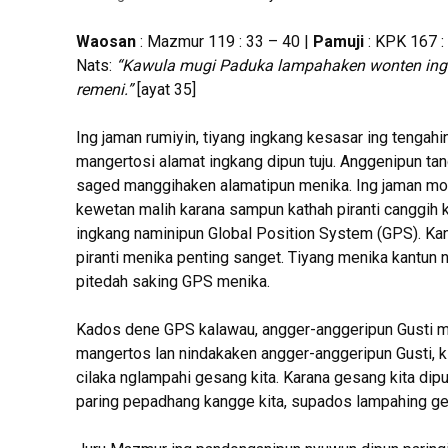
Waosan
: Mazmur 119 : 33 – 40 |
Pamuji
: KPK 167 : 
Nats:
“Kawula mugi Paduka lampahaken wonten ing 
remeni.”
[ayat 35]
Ing jaman rumiyin, tiyang ingkang kesasar ing tengah
mangertosi alamat ingkang dipun tuju. Anggenipun tangl
saged manggihaken alamatipun menika. Ing jaman mod
kewetan malih karana sampun kathah piranti canggih 
ingkang naminipun Global Position System (GPS). Kan
piranti menika penting sanget. Tiyang menika kantun n
pitedah saking GPS menika.
Kados dene GPS kalawau, angger-anggeripun Gusti me
mangertos lan nindakaken angger-anggeripun Gusti, k
cilaka nglampahi gesang kita. Karana gesang kita dipun
paring pepadhang kangge kita, supados lampahing ge