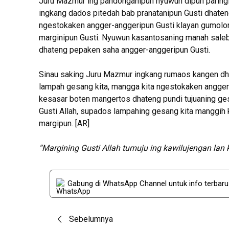
Juru Mazmur ing pandonganipun nyuwun dipun paring
ingkang dados pitedah bab pranatanipun Gusti dhate
ngestokaken angger-anggeripun Gusti klayan gumol
marginipun Gusti. Nyuwun kasantosaning manah sale
dhateng pepaken saha angger-anggeripun Gusti.
Sinau saking Juru Mazmur ingkang rumaos kangen dha
lampah gesang kita, mangga kita ngestokaken angger
kesasar boten mangertos dhateng pundi tujuaning ges
Gusti Allah, supados lampahing gesang kita manggih ka
margipun. [AR]
“Margining Gusti Allah tumuju ing kawilujengan lan
Gabung di WhatsApp Channel untuk info terbar
Post
Sebelumnya