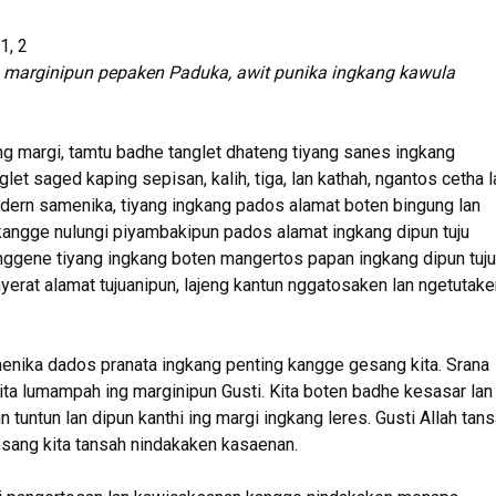
1, 2
marginipun pepaken Paduka, awit punika ingkang kawula
ing margi, tamtu badhe tanglet dhateng tiyang sanes ingkang
et saged kaping sepisan, kalih, tiga, lan kathah, ngantos cetha l
ern samenika, tiyang ingkang pados alamat boten bingung lan
kangge nulungi piyambakipun pados alamat ingkang dipun tuju
ggene tiyang ingkang boten mangertos papan ingkang dipun tuju
yerat alamat tujuanipun, lajeng kantun nggatosaken lan ngetutake
nika dados pranata ingkang penting kangge gesang kita. Srana
ita lumampah ing marginipun Gusti. Kita boten badhe kesasar lan
 tuntun lan dipun kanthi ing margi ingkang leres. Gusti Allah tan
sang kita tansah nindakaken kasaenan.