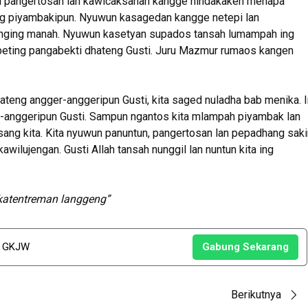
i pangertosan lan kawicaksanan kangge nindakaken menapa
ng piyambakipun. Nyuwun kasagedan kangge netepi lan
onging manah. Nyuwun kasetyan supados tansah lumampah ing
beting pangabekti dhateng Gusti. Juru Mazmur rumaos kangen
teng angger-anggeripun Gusti, kita saged nuladha bab menika. 
-anggeripun Gusti. Sampun ngantos kita mlampah piyambak lan
ang kita. Kita nyuwun panuntun, pangertosan lan pepadhang sak
wilujengan. Gusti Allah tansah nunggil lan nuntun kita ing
 katentreman langgeng”
u GKJW
Gabung Sekarang
Berikutnya