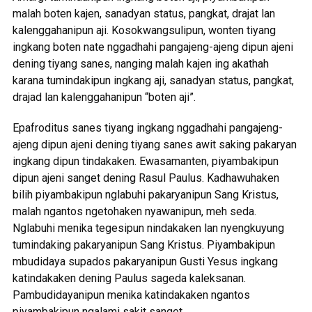
malah boten kajen, sanadyan status, pangkat, drajat lan
kalenggahanipun aji. Kosokwangsulipun, wonten tiyang
ingkang boten nate nggadhahi pangajeng-ajeng dipun ajeni
dening tiyang sanes, nanging malah kajen ing akathah
karana tumindakipun ingkang aji, sanadyan status, pangkat,
drajad lan kalenggahanipun “boten aji”.
Epafroditus sanes tiyang ingkang nggadhahi pangajeng-
ajeng dipun ajeni dening tiyang sanes awit saking pakaryan
ingkang dipun tindakaken. Ewasamanten, piyambakipun
dipun ajeni sanget dening Rasul Paulus. Kadhawuhaken
bilih piyambakipun nglabuhi pakaryanipun Sang Kristus,
malah ngantos ngetohaken nyawanipun, meh seda.
Nglabuhi menika tegesipun nindakaken lan nyengkuyung
tumindaking pakaryanipun Sang Kristus. Piyambakipun
mbudidaya supados pakaryanipun Gusti Yesus ingkang
katindakaken dening Paulus sageda kaleksanan.
Pambudidayanipun menika katindakaken ngantos
piyambakipun ngalami sakit sanget.