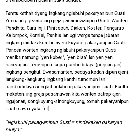
Tamtu kathah tiyang ingkang nglabuhi pakaryanipun Gusti
Yesus ing gesanging greja pasamuwanipun Gusti. Wonten
Pendhita, Guru Injil, Pinisepuh, Diaken, Koster, Pengurus
Kelompok, Komisi, Panitia lan ugi warga tanpa jabatan
ingkang nindakaken lan nyengkuyung pakaryanipun Gusti.
Pancen wonten ingkang nglabuhi pakaryanipun Gusti
menika namung “yen kober”, “yen bisa” lan yen yen
sanesipun. Tegesipun tanpa pambudidaya (perjuangan)
ingkang sengkut. Ewasamanten, sedaya kedah dipun ajeni,
langkung-langkung ingkang kanthi tumemen lan
pambudidaya sengkut nglabuhi pakaryanipun Gusti. Kanthi
mekaten, ing greja pasamuwan kita wonten patrap ajen-
ingajenan, sengkuyung-sinengkuyung, temah pakaryanipun
Gusti saya nyata. [st]
“Nglabuhi pakaryanipun Gusti = nindakaken pakaryan
mulya.”