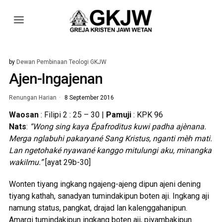
by
Dewan Pembinaan Teologi GKJW
Ajen-Ingajenan
Renungan Harian
8 September 2016
Waosan
: Filipi 2 : 25 – 30 |
Pamuji
: KPK 96
Nats
:
“Wong sing kaya Épafroditus kuwi padha ajènana.
Merga nglabuhi pakaryané Sang Kristus, nganti mèh mati.
Lan ngetohaké nyawané kanggo mitulungi aku, minangka
wakilmu.”
[ayat 29b-30]
Wonten tiyang ingkang ngajeng-ajeng dipun ajeni dening
tiyang kathah, sanadyan tumindakipun boten aji. Ingkang aji
namung status, pangkat, drajad lan kalenggahanipun.
Amargi tumindakipun ingkang boten aji, piyambakipun