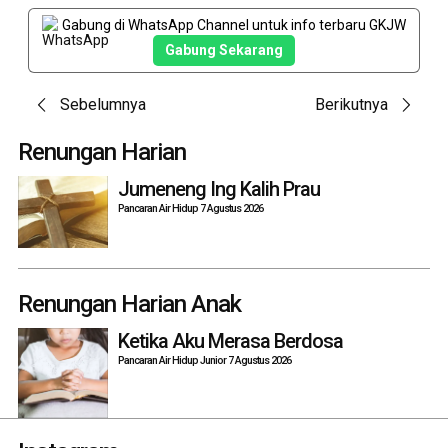
Gabung di WhatsApp Channel untuk info terbaru GKJW
Gabung Sekarang
Post
Sebelumnya
Berikutnya
navigation
Renungan Harian
Jumeneng Ing Kalih Prau
Pancaran Air Hidup 7 Agustus 2026
Renungan Harian Anak
Ketika Aku Merasa Berdosa
Pancaran Air Hidup Junior 7 Agustus 2026