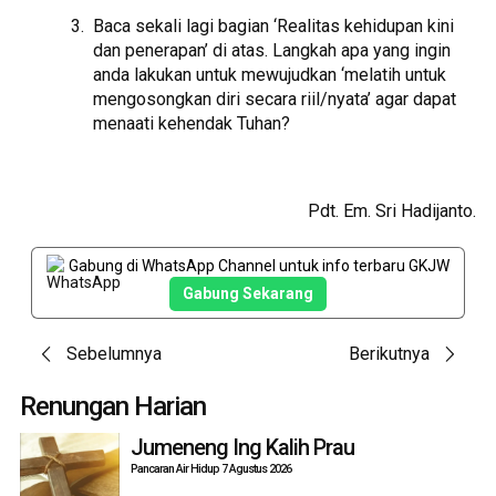
Baca sekali lagi bagian ‘Realitas kehidupan kini
dan penerapan’ di atas. Langkah apa yang ingin
anda lakukan untuk mewujudkan ‘melatih untuk
mengosongkan diri secara riil/nyata’ agar dapat
menaati kehendak Tuhan?
Pdt. Em. Sri Hadijanto.
Gabung di WhatsApp Channel untuk info terbaru GKJW
Gabung Sekarang
Post
Sebelumnya
Berikutnya
navigation
Renungan Harian
Jumeneng Ing Kalih Prau
Pancaran Air Hidup 7 Agustus 2026