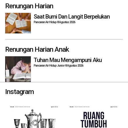
navigation
Renungan Harian
Saat Bumi Dan Langit Berpelukan
Pancaran Air Hidup 8 Agustus 2026
Renungan Harian Anak
Tuhan Mau Mengampuni Aku
Pancaran Air Hidup Junior 8 Agustus 2026
Instagram