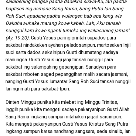
sakabehing bangsa padha dadekna siswa-Ku, lan padha
baptisen ing asmane Sang Rama, Sang Putra lan Sang
Roh Suci, apadene padha wulangen bab apa kang wis
Dakdhawuhake marang kowe kabeh. Lah, Aku tansah
nunggal karo kowe nganti tumeka ing wekasaning jaman”
(Ay. 19-20).
Gusti Yesus paring printah supados para
sakabat nindakaken ayahan peladosanipun, martosaken Injil
suci sarta dados seksinipun Gusti dhumateng sadaya
manungsa. Gusti Yesus ugi janji tansah nunggil para
sakabat ing salampahing gesangipun. Sanadyan para
sakabat mboten saged pepanggihan malih sacara jasmani,
nanging Gusti Yesus lumantar Sang Roh Suci tansah nunggil
lan ngrimati para sakabat-Ipun.
Dinten Minggu punika kita mlebet ing Minggu Trinitas,
inggih punika kita mengeti sadaya pakaryanipun Gusti Allah
Sang Rama ingkang sampun nitahaken jagad saisinipun.
Kita mengeti pakaryanipun Gusti Yesus Kristus Sang Putra
ingkang sampun karsa nandhang sangsara, seda sinalib, lan