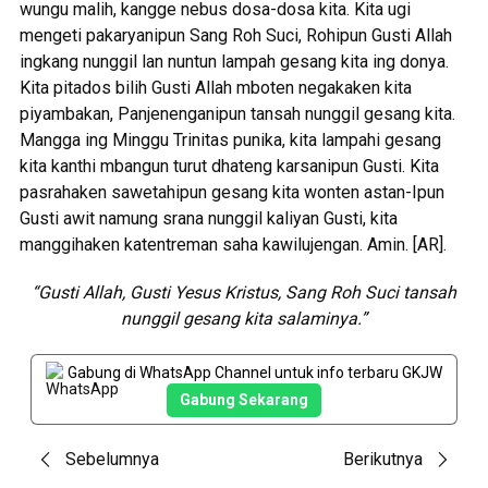
wungu malih, kangge nebus dosa-dosa kita. Kita ugi
mengeti pakaryanipun Sang Roh Suci, Rohipun Gusti Allah
ingkang nunggil lan nuntun lampah gesang kita ing donya.
Kita pitados bilih Gusti Allah mboten negakaken kita
piyambakan, Panjenenganipun tansah nunggil gesang kita.
Mangga ing Minggu Trinitas punika, kita lampahi gesang
kita kanthi mbangun turut dhateng karsanipun Gusti. Kita
pasrahaken sawetahipun gesang kita wonten astan-Ipun
Gusti awit namung srana nunggil kaliyan Gusti, kita
manggihaken katentreman saha kawilujengan. Amin. [AR].
“Gusti Allah, Gusti Yesus Kristus, Sang Roh Suci tansah
nunggil gesang kita salaminya.”
Gabung di WhatsApp Channel untuk info terbaru GKJW
Gabung Sekarang
Post
Sebelumnya
Berikutnya