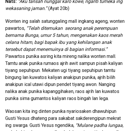
Nats:
“Aku tansah nunggal karo kowe, nganti tumeka ing
wekasaning jaman.”
(Ayat 20b)
Wonten ing salah satunggaling mall ingkang ageng, wonten
pawartos,
“Telah ditemukan seorang anak perempuan
bernama Bunga, umur 5 tahun, mengenakan kaos merah
celana hitam, bagi bapak ibu yang kehilangan anak
tersebut dapat menemuinya di bagian informasi.”
Pawartos punika asring kita mireng nalika wonten mall.
Tamtu anak punika rumaos ajrih awit sampun pisah kaliyan
tiyang sepuhipun. Mekaten ugi tiyang sepuhipun tamtu
bingung lan kuwatos kaliyan anakipun punika, ajrih bilih
anakipun ical utawi dipun pendet tiyang awon. Nanging
nalika anak punika kapanggihaken, raos ajrih lan kuwatos
punika sirna gumantos kaliyan raos bingah lan lega.
Waosan kita ing dinten punika nyariosaken dhawuhipun
Gusti Yesus dhateng para sakabat sakderengipun mekrat
ing swarga. Gusti Yesus ngendika,
“Mulane padha lungaa,