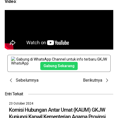
Video
:
Gabung di WhatsApp Channel untuk info terbaru GKJW
Gabung Sekarang
Post
Sebelumnya
Berikutnya
navigation
Entri Terkait
23 October 2024
Komisi Hubungan Antar Umat (KAUM) GKJW
Kunjungi Kanwil Kementerian Agama Provinsi