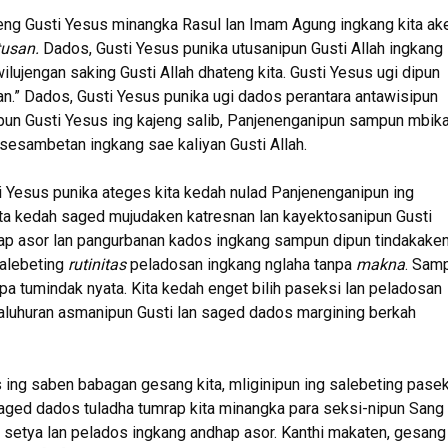
ng Gusti Yesus minangka Rasul lan Imam Agung ingkang kita ake
tusan.
Dados, Gusti Yesus punika utusanipun Gusti Allah ingkang
ujengan saking Gusti Allah dhateng kita. Gusti Yesus ugi dipun
an.” Dados, Gusti Yesus punika ugi dados perantara antawisipun
pun Gusti Yesus ing kajeng salib, Panjenenganipun sampun mbik
esambetan ingkang sae kaliyan Gusti Allah.
Yesus punika ateges kita kedah nulad Panjenenganipun ing
ita kedah saged mujudaken katresnan lan kayektosanipun Gusti
hap asor lan pangurbanan kados ingkang sampun dipun tindakake
salebeting
rutinitas
peladosan ingkang nglaha tanpa
makna
. Sam
 tumindak nyata. Kita kedah enget bilih paseksi lan peladosan
kaluhuran asmanipun Gusti lan saged dados margining berkah
ng saben babagan gesang kita, mliginipun ing salebeting pasek
saged dados tuladha tumrap kita minangka para seksi-nipun Sang
ng setya lan pelados ingkang andhap asor. Kanthi makaten, gesang