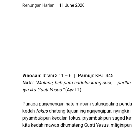
Renungan Harian
11 June 2026
Waosan:
Ibrani 3 : 1 – 6 |
Pamuji:
KPJ­­­­­­­­­­­. 445
Nats:
“Mulane, heh para sadulur kang suci, … pad
iya iku Gusti Yesus.”
(Ayat 1)
Punapa panjenengan nate mirsani satunggaling pend
kedah
fokus
dhateng tujuan ing ngajengipun, nyingkiri
piyambakipun kecalan fokus, piyambakipun saged kes
kita kedah mawas dhumateng Gusti Yesus, mliginipun 