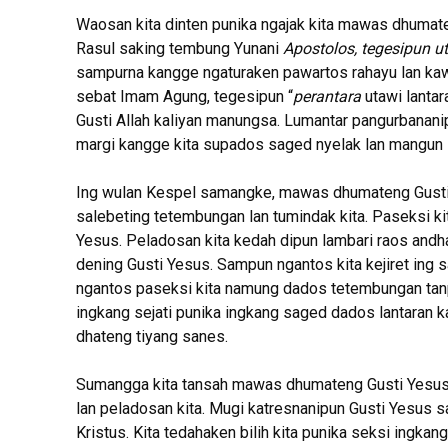
Waosan kita dinten punika ngajak kita mawas dhumate
Rasul saking tembung Yunani
Apostolos, tegesipun u
sampurna kangge ngaturaken pawartos rahayu lan kawil
sebat Imam Agung, tegesipun “
perantara
utawi lantar
Gusti Allah kaliyan manungsa. Lumantar pangurbanani
margi kangge kita supados saged nyelak lan mangun s
Ing wulan Kespel samangke, mawas dhumateng Gusti 
salebeting tetembungan lan tumindak kita. Paseksi k
Yesus. Peladosan kita kedah dipun lambari raos and
dening Gusti Yesus. Sampun ngantos kita kejiret ing 
ngantos paseksi kita namung dados tetembungan tanpa
ingkang sejati punika ingkang saged dados lantaran 
dhateng tiyang sanes.
Sumangga kita tansah mawas dhumateng Gusti Yesus i
lan peladosan kita. Mugi katresnanipun Gusti Yesus 
Kristus. Kita tedahaken bilih kita punika seksi ingka