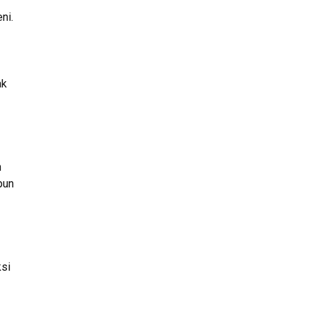
ni.
ak
n
pun
si