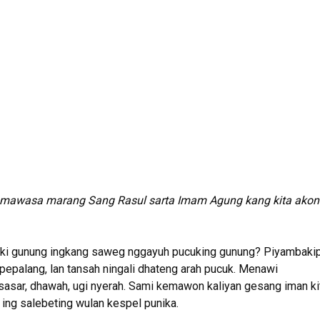
ha mawasa marang Sang Rasul
sarta Imam Agung kang kita akoni
aki gunung ingkang saweg nggayuh pucuking gunung? Piyambaki
 pepalang, lan tansah ningali dhateng arah pucuk. Menawi
asar, dhawah, ugi nyerah. Sami kemawon kaliyan gesang iman kit
ing salebeting wulan kespel punika.