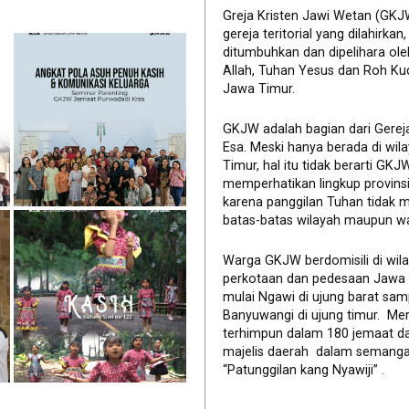
Greja Kristen Jawi Wetan (GKJ
gereja teritorial yang dilahirkan,
ditumbuhkan dan dipelihara ol
Allah, Tuhan Yesus dan Roh Ku
Jawa Timur.
GKJW adalah bagian dari Gerej
Esa. Meski hanya berada di wil
Timur, hal itu tidak berarti GK
memperhatikan lingkup provinsi 
karena panggilan Tuhan tidak 
batas-batas wilayah maupun wa
Warga GKJW berdomisili di wil
perkotaan dan pedesaan Jawa
mulai Ngawi di ujung barat sam
Banyuwangi di ujung timur. Me
terhimpun dalam 180 jemaat d
majelis daerah dalam semanga
“Patunggilan kang Nyawiji” .