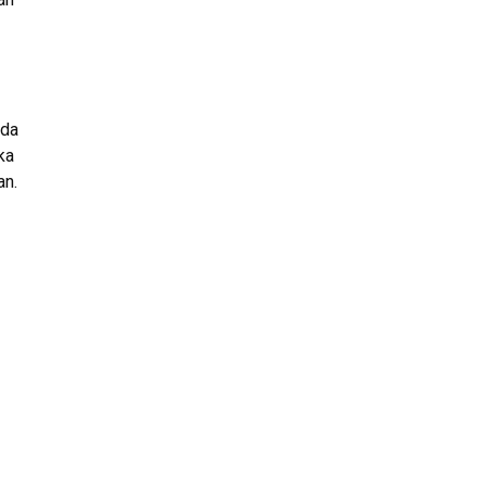
ada
ka
an.