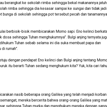
mau berangkat ke sekolah rimba sehingga bekal makanannya jatuh
olah rimba sehingga dia kesasar sampai ke sungai dan tidak jadi
t bunga di sekolah sehingga pot tersebut pecah dan tanamanny
mulai berbisik-bisik membicarakan Momo sapi. Eno kelinci berkata
dosa sehingga Tuhan menghukumnya”. Bulgi anjing ternyata jug
dihukum Tuhan sebab selama ini dia suka membuat papa dan
 di rumah”.
tuju dengan pendapat Eno kelinci dan Bulgi anjing tentang Mom
buruk itu berarti Tuhan sedang menghukum kita? Yuk, kita cari tah
arakan nasib beberapa orang Galilea yang telah menjadi korban
emangat, mereka bercerita bahwa orang-orang Galilea yang mat
 besar sehingga Tuhan murka dan menghukum mereka dengan sang