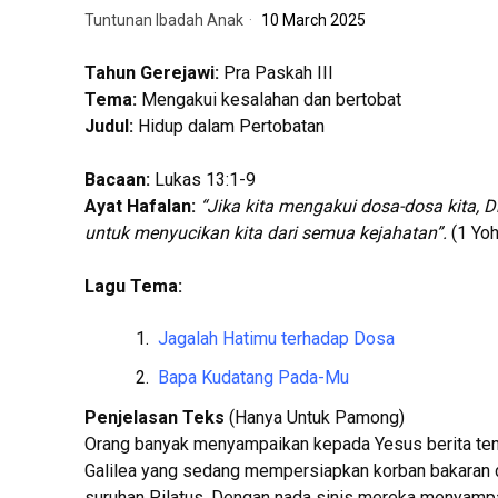
Tuntunan Ibadah Anak
10 March 2025
Tahun Gerejawi:
Pra Paskah III
Tema:
Mengakui kesalahan dan bertobat
Judul:
Hidup dalam Pertobatan
Bacaan:
Lukas 13:1-9
Ayat Hafalan:
“Jika kita mengakui dosa-dosa kita, 
untuk menyucikan kita dari semua kejahatan”.
(1 Yoh
Lagu Tema:
Jagalah Hatimu terhadap Dosa
Bapa Kudatang Pada-Mu
Penjelasan Teks
(Hanya Untuk Pamong)
Orang banyak menyampaikan kepada Yesus berita tentan
Galilea yang sedang mempersiapkan korban bakaran di
suruhan Pilatus. Dengan nada sinis mereka menyampa