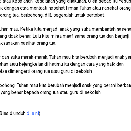
atau kesalahan-kesalahan yang dilakukan. Oleh sebab itu Yesu
ik dengan cara mentaati nasehat firman Tuhan atau nasehat orang
rang tua, berbohong, dll), segeralah untuk bertobat.
 Tuhan mau. Ketika kita menjadi anak yang suka membantah naseha
ang tidak benar. Lalu kita minta maaf sama orang tua dan berjanji
sanakan nasihat orang tua.
ar dan suka marah-marah, Tuhan mau kita berubah menjadi anak ya
han atau kejengkelan di hatimu itu dengan cara yang baik dan
sa dimengerti orang tua atau guru di sekolah.
erbohong, Tuhan mau kita berubah menjadi anak yang berani berkat
 yang benar kepada orang tua atau guru di sekolah.
(Bisa diunduh
di sini
)