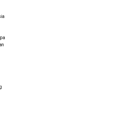
ia
apa
an
g