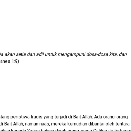
Dia akan setia dan adil untuk mengampuni dosa-dosa kita, dan
anes 1:9)
g peristiwa tragis yang terjadi di Bait Allah. Ada orang-orang
 Bait Allah, namun naas, mereka kemudian dibantai oleh tentara
ikan kepada Yesus bahwa darah orang-orang Galilea itu tertump