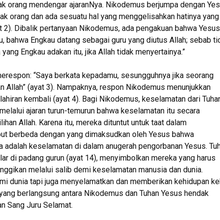
ak orang mendengar ajaranNya. Nikodemus berjumpa dengan Ye
ak orang dan ada sesuatu hal yang menggelisahkan hatinya yang
at 2). Dibalik pertanyaan Nikodemus, ada pengakuan bahwa Yesus
u, bahwa Engkau datang sebagai guru yang diutus Allah; sebab ti
ng Engkau adakan itu, jika Allah tidak menyertainya.”
erespon: “Saya berkata kepadamu, sesungguhnya jika seorang
ajaan Allah” (ayat 3). Nampaknya, respon Nikodemus menunjukkan
iran kembali (ayat 4). Bagi Nikodemus, keselamatan dari Tuha
 melalui ajaran turun-temurun bahwa keselamatan itu secara
ihan Allah. Karena itu, mereka dituntut untuk taat dalam
ut berbeda dengan yang dimaksudkan oleh Yesus bahwa
a adalah keselamatan di dalam anugerah pengorbanan Yesus. Tu
r di padang gurun (ayat 14), menyimbolkan mereka yang harus
nggikan melalui salib demi keselamatan manusia dan dunia.
imi dunia tapi juga menyelamatkan dan memberikan kehidupan ke
si yang berlangsung antara Nikodemus dan Tuhan Yesus hendak
n Sang Juru Selamat.