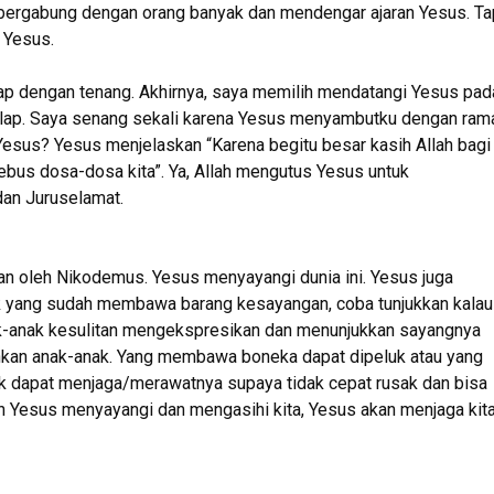
 bergabung dengan orang banyak dan mendengar ajaran Yesus. Tap
 Yesus.
p dengan tenang. Akhirnya, saya memilih mendatangi Yesus pad
gelap. Saya senang sekali karena Yesus menyambutku dengan ram
a Yesus? Yesus menjelaskan “Karena begitu besar kasih Allah bagi
ebus dosa-dosa kita”. Ya, Allah mengutus Yesus untuk
dan Juruselamat.
kan oleh Nikodemus. Yesus menyayangi dunia ini. Yesus juga
k yang sudah membawa barang kesayangan, coba tunjukkan kalau
ak-anak kesulitan mengekspresikan dan menunjukkan sayangnya
kan anak-anak. Yang membawa boneka dapat dipeluk atau yang
k dapat menjaga/merawatnya supaya tidak cepat rusak dan bisa
uhan Yesus menyayangi dan mengasihi kita, Yesus akan menjaga kit