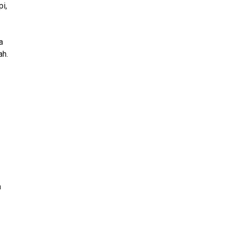
i,
a
ah.
a