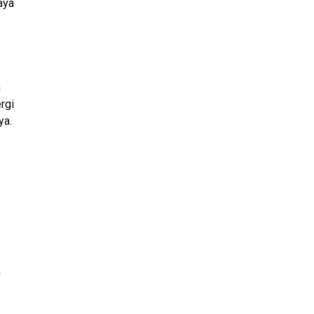
aya
a
rgi
ya.
n