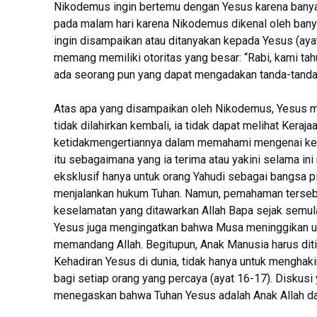
Nikodemus ingin bertemu dengan Yesus karena bany
pada malam hari karena Nikodemus dikenal oleh bany
ingin disampaikan atau ditanyakan kepada Yesus (ay
memang memiliki otoritas yang besar: “Rabi, kami tah
ada seorang pun yang dapat mengadakan tanda-tanda ya
Atas apa yang disampaikan oleh Nikodemus, Yesus m
tidak dilahirkan kembali, ia tidak dapat melihat Ker
ketidakmengertiannya dalam memahami mengenai kelah
itu sebagaimana yang ia terima atau yakini selama ini
eksklusif hanya untuk orang Yahudi sebagai bangsa pil
menjalankan hukum Tuhan. Namun, pemahaman terseb
keselamatan yang ditawarkan Allah Bapa sejak semul
Yesus juga mengingatkan bahwa Musa meninggikan ula
memandang Allah. Begitupun, Anak Manusia harus diti
Kehadiran Yesus di dunia, tidak hanya untuk menghak
bagi setiap orang yang percaya (ayat 16-17). Disku
menegaskan bahwa Tuhan Yesus adalah Anak Allah da