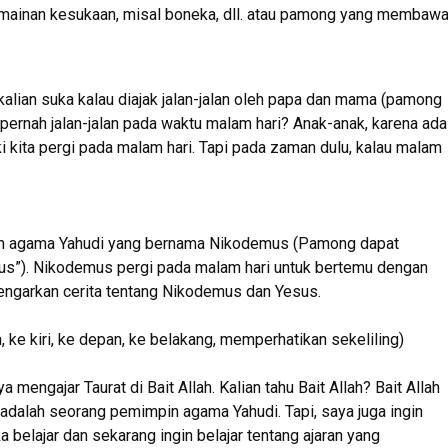
inan kesukaan, misal boneka, dll. atau pamong yang membaw
kalian suka kalau diajak jalan-jalan oleh papa dan mama (pamong
pernah jalan-jalan pada waktu malam hari? Anak-anak, karena ada
ski kita pergi pada malam hari. Tapi pada zaman dulu, kalau malam
pin agama Yahudi yang bernama Nikodemus (Pamong dapat
us”). Nikodemus pergi pada malam hari untuk bertemu dengan
 dengarkan cerita tentang Nikodemus dan Yesus.
ke kiri, ke depan, ke belakang, memperhatikan sekeliling)
engajar Taurat di Bait Allah. Kalian tahu Bait Allah? Bait Allah
dalah seorang pemimpin agama Yahudi. Tapi, saya juga ingin
ka belajar dan sekarang ingin belajar tentang ajaran yang