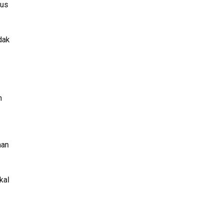
sus
dak
n
han
kal