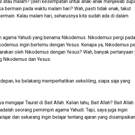
sore atau malam? (Beri kesempatan untuk anak-anak menjawab sup
ka bermain pada waktu malam hari? Wah, pasti tidak enak, takut
ermain. Kalau malam hari, seharusnya kita sudah ada di dalam
pin agama Yahudi yang benama Nikodemus. Nikodemus pergi pad
Nikodemus ingin bertemu dengan Yesus. Kenapa ya, Nikodemus pe
arakan oleh Nikodemus dengan Yesus? Wah, banyak pertanyaan 
ang Nikodemus dan Yesus.
e depan, ke belakang memperhatikan sekeliling, siapa saja yang
engajar Taurat di Bait Allah. Kalian tahu, Bait Allah? Bait Allah
dalah seorang pemimpin agama Yahudi. Tapi, saya juga ingin
belajar dan sekarang ingin belajar tentang ajaran yang disampaika