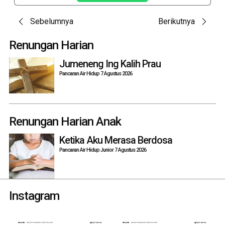
Post
Sebelumnya
Berikutnya
navigation
Renungan Harian
Jumeneng Ing Kalih Prau
Pancaran Air Hidup 7 Agustus 2026
Renungan Harian Anak
Ketika Aku Merasa Berdosa
Pancaran Air Hidup Junior 7 Agustus 2026
Instagram