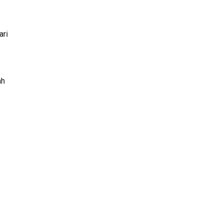
ari
ah