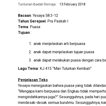
Tuntunan Ibadah Remaja
13 February 2018
Bacaan
: Yesaya 58:3-12
Tahun Gerejawi
: Pra Paskah I
Tema
: Puasa
Tujuan
:
anak menjelaskan arti berpuasa
anak dapat menjelaskan tujuan puasa
anak dapat melakukan puasa dengan cara b
Lagu Tema:
KJ 415 “Mari Tuturkan Kembali”
Penjelasan Teks
:
Yesaya menegaskan bahwa puasa yang tidak dilandasi o
“Mengapa kami berpuasa dan Engkau tidak memperhat
mengindahkannya juga?” Sesungguhnya, pada hari p
mendesak-desak semua buruhmu. Sesungguhnya, kamu