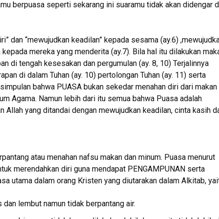
u berpuasa seperti sekarang ini suaramu tidak akan didengar d
iri” dan “mewujudkan keadilan” kepada sesama (ay.6) ,mewujudk
kepada mereka yang menderita (ay.7). Bila hal itu dilakukan mak
pan di tengah kesesakan dan pergumulan (ay. 8, 10) Terjalinnya
pan di dalam Tuhan (ay. 10) pertolongan Tuhan (ay. 11) serta
.Kesimpulan bahwa PUASA bukan sekedar menahan diri dari makan
um Agama. Namun lebih dari itu semua bahwa Puasa adalah
n Allah yang ditandai dengan mewujudkan keadilan, cinta kasih d
berpantang atau menahan nafsu makan dan minum. Puasa menurut
ah untuk merendahkan diri guna mendapat PENGAMPUNAN serta
a utama dalam orang Kristen yang diutarakan dalam Alkitab, yait
 dan lembut namun tidak berpantang air.