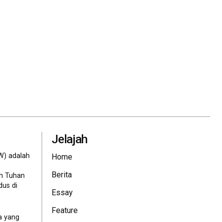
Jelajah
W) adalah
Home
Berita
eh Tuhan
dus di
Essay
Feature
a yang