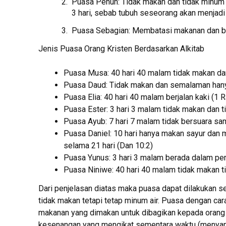
Puasa Penuh: Tidak makan dan tidak minum ya
3 hari, sebab tubuh seseorang akan menjadi k
Puasa Sebagian: Membatasi makanan dan buk
Jenis Puasa Orang Kristen Berdasarkan Alkitab
Puasa Musa: 40 hari 40 malam tidak makan dan
Puasa Daud: Tidak makan dan semalaman hanya
Puasa Elia: 40 hari 40 malam berjalan kaki (1 Ra
Puasa Ester: 3 hari 3 malam tidak makan dan t
Puasa Ayub: 7 hari 7 malam tidak bersuara sam
Puasa Daniel: 10 hari hanya makan sayur dan m
selama 21 hari (Dan 10:2)
Puasa Yunus: 3 hari 3 malam berada dalam peru
Puasa Niniwe: 40 hari 40 malam tidak makan ti
Dari penjelasan diatas maka puasa dapat dilakukan se
tidak makan tetapi tetap minum air. Puasa dengan ca
makanan yang dimakan untuk dibagikan kepada orang 
kesenangan yang mengikat sementara waktu (menyan