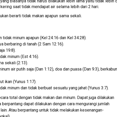
ng biasanya tidak harus dilakukan lebih lama yaitu tidak lebih d
ering saat tidak mendapat air selama lebih dari 2 hari.
an berarti tidak makan apapun sama sekali.
 tidak minum apapun (Kel 24:16 dan Kel 34:28).
 berbaring di tanah (2 Sam 12:16).
ja 19:8).
idak minum (Est 4:16).
a sekali (2:13).
inum air putih saja (Dan 1:12), doa dan puasa (Dan 9:3), berkabu
t ikan (Yunus 1:17).
dak minum dan tidak berbuat sesuatu yang jahat (Yunus 3:7).
cara total dengan tidak makan dan minum. Dapat juga dilakukan
ra berpantang dapat dilakukan dengan cara mengurangi jumlah
lain. Atau berpantang untuk tidak melakukan kesenangan-
gkal)