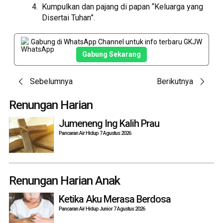
Kumpulkan dan pajang di papan “Keluarga yang
Disertai Tuhan”.
Gabung di WhatsApp Channel untuk info terbaru GKJW
Gabung Sekarang
Post
Sebelumnya
Berikutnya
navigation
Renungan Harian
Jumeneng Ing Kalih Prau
Pancaran Air Hidup 7 Agustus 2026
Renungan Harian Anak
Ketika Aku Merasa Berdosa
Pancaran Air Hidup Junior 7 Agustus 2026