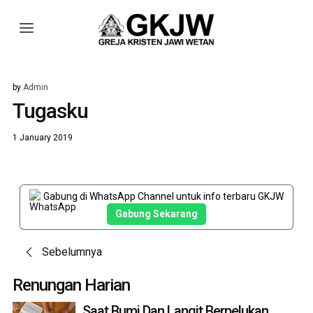
by
Admin
Tugasku
1 January 2019
Gabung di WhatsApp Channel untuk info terbaru GKJW
Gabung Sekarang
Post
Sebelumnya
navigation
Renungan Harian
Saat Bumi Dan Langit Berpelukan