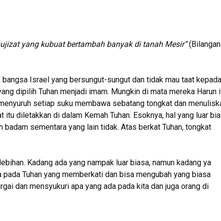
jizat yang kubuat bertambah banyak di tanah Mesir”
(Bilangan
ik bangsa Israel yang bersungut-sungut dan tidak mau taat kepad
ng dipilih Tuhan menjadi imam. Mungkin di mata mereka Harun i
n menyuruh setiap suku membawa sebatang tongkat dan menulisk
 itu diletakkan di dalam Kemah Tuhan. Esoknya, hal yang luar bi
h badam sementara yang lain tidak. Atas berkat Tuhan, tongkat
ebihan. Kadang ada yang nampak luar biasa, namun kadang ya
aya pada Tuhan yang memberkati dan bisa mengubah yang biasa
argai dan mensyukuri apa yang ada pada kita dan juga orang di