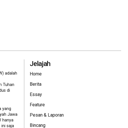
Jelajah
W) adalah
Home
Berita
eh Tuhan
dus di
Essay
Feature
a yang
ayah Jawa
Pesan & Laporan
JW hanya
Bincang
ini saja