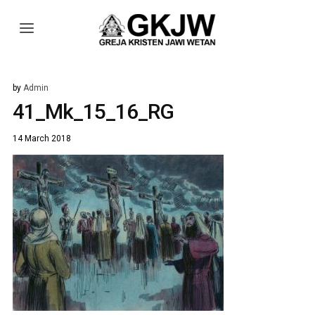
by
Admin
41_Mk_15_16_RG
14 March 2018