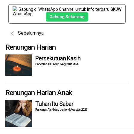
Gabung di WhatsApp Channel untuk info terbaru GKJW
Gabung Sekarang
Post
Sebelumnya
navigation
Renungan Harian
Persekutuan Kasih
Pancaran Air Hidup 6 Agustus 2026
Renungan Harian Anak
Tuhan Itu Sabar
Pancaran Air Hidup Junior 6 Agustus 2026