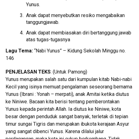
Yunus.
Anak dapat menyebutkan resiko mengabaikan
tanggungjawab.
Anak dapat membiasakan diri bertanggung jawab
atas tugas-tugasnya
Lagu Tema:
“Nabi Yunus” – Kidung Sekolah Minggu no.
146
PENJELASAN TEKS
: (Untuk Pamong)
Yunus merupakan salah satu dari kumpulan kitab Nabi-nabi
Kecil yang isinya memuat pengalaman seseorang bernama
Yunus (Ibrani : Yonah – merpati), anak Amitai ketika diutus
ke Niniwe. Bacaan kita berisi tentang pemberontakan
Yunus kepada perintah Allah. Ia diutus ke Niniwe, kota
besar dengan penduduk sangat banyak, terletak di tepian
timur sungai Tigris dan merupakan ibukota kerajaan Asyur
yang sangat dibenci Yunus. Karena dilalui jalur
perdagangan, maka kota ini cukup berkembang. Tidak