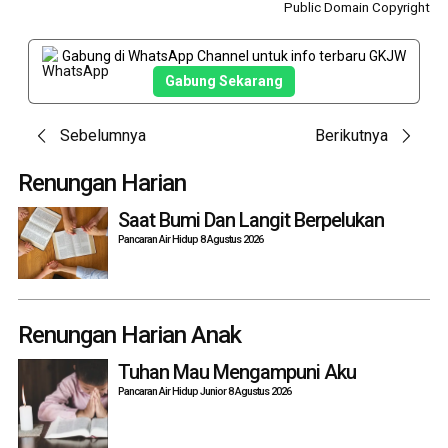
Public Domain Copyright
Gabung di WhatsApp Channel untuk info terbaru GKJW
Gabung Sekarang
Post
Sebelumnya
Berikutnya
navigation
Renungan Harian
Saat Bumi Dan Langit Berpelukan
Pancaran Air Hidup 8 Agustus 2026
Renungan Harian Anak
Tuhan Mau Mengampuni Aku
Pancaran Air Hidup Junior 8 Agustus 2026