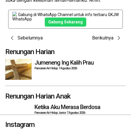
suka dengan kelebihan teman-temanku. Amin.
“
Gabung di WhatsApp Channel untuk info terbaru GKJW
Gabung Sekarang
Post
Sebelumnya
Berikutnya
navigation
Renungan Harian
Jumeneng Ing Kalih Prau
Pancaran Air Hidup 7 Agustus 2026
Renungan Harian Anak
Ketika Aku Merasa Berdosa
Pancaran Air Hidup Junior 7 Agustus 2026
Instagram