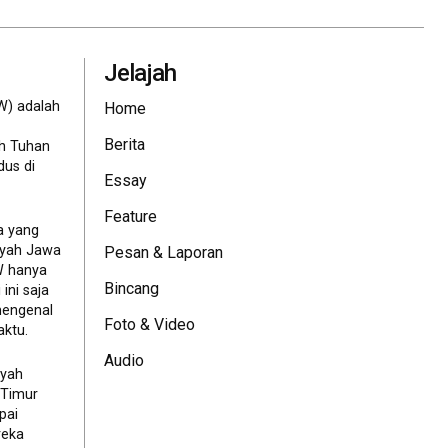
Jelajah
W) adalah
Home
Berita
eh Tuhan
dus di
Essay
Feature
a yang
ayah Jawa
Pesan & Laporan
JW hanya
Bincang
ini saja
mengenal
Foto & Video
ktu.
Audio
ayah
 Timur
pai
reka