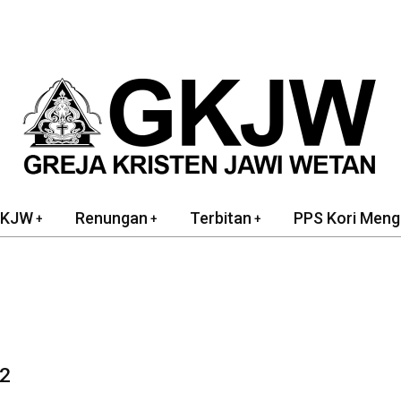
GKJW
Renungan
Terbitan
PPS Kori Meng
22