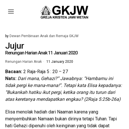
by
Dewan Pembinaan Anak dan Remaja GKJW
Jujur
Renungan Harian Anak 11 Januari 2020
Renungan Harian Anak
11 January 2020
Bacaan:
2 Raja-Raja 5 : 20 – 27
Nats:
Dari mana, Gehazi?” Jawabnya: “Hambamu ini
tidak pergi ke mana-mana!”
.
Tetapi kata Elisa kepadanya:
“Bukankah hatiku ikut pergi, ketika orang itu turun dari
atas keretanya mendapatkan engkau? (2
Raja
5:25
b
-26
a
)
Elisa menolak hadiah dari Naaman karena yang
menyembuhkan Namaan bukan dirinya tetapi Tuhan. Tapi
hati Gehazi dipenuhi oleh keinginan yang tidak dapat