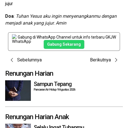
jujur
Doa
:
Tuhan Yesus aku ingin menyenangkanmu dengan
menjadi anak yang jujur. Amin
Gabung di WhatsApp Channel untuk info terbaru GKJW
Gabung Sekarang
Post
Sebelumnya
Berikutnya
navigation
Renungan Harian
Sampun Tepang
Pancaran Air Hidup 9 Agustus 2026
Renungan Harian Anak
Selalu Ingat Tuhanmu