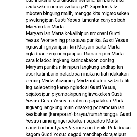
dadosaken nomer satunggal? Supados kita
mboten bingung malih, mangga kita migatosaken
piwulangipun Gusti Yesus lumantar cariyos bab
Maryam lan Marta.
Maryam lan Marta kekalihipun nresnani Gusti
Yesus. Wonten ing prastawa punika, Gusti Yesus
ngrawuhi griyanipun, lan Maryam sarta Marta
ngladosi Penjenenganipun. Rumaosipun Marta,
cara lelados ingkang katindakaken dening
Maryam punika nilainipun langkung andhap lan
asor katimbang peladosan ingkang katindakaken
dening Marta. Ananging Marta mboten sadar bilih
ing salebeting karep ngladosi Gusti Yesus,
sejatosipun piyambakipun nglirwakaken Gusti
Yesus. Gusti Yesus mboten nglepataken Marta
ingkang langkung milih dhateng pedamelan lan
kesibukan (karepotan) brayat/rumah tangga. Gusti
Yesus namung ngersakaken supados Marta
saged ndamel
prioritas
ingkang becik. Peladosan
kagem Gusti Yesus saged mandhap derajatipun