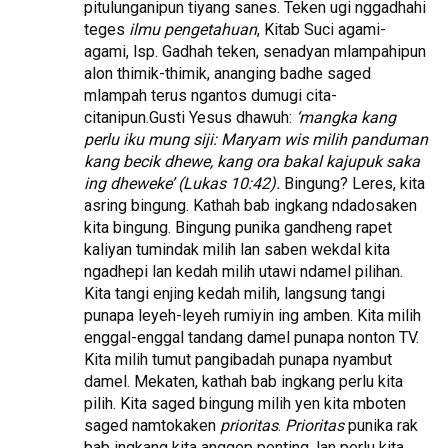
pitulunganipun tiyang sanes. Teken ugi nggadhahi
teges
ilmu pengetahuan
, Kitab Suci agami-
agami, lsp. Gadhah teken, senadyan mlampahipun
alon thimik-thimik, ananging badhe saged
mlampah terus ngantos dumugi cita-
citanipun.Gusti Yesus dhawuh:
‘mangka kang
perlu iku mung siji: Maryam wis milih panduman
kang becik dhewe, kang ora bakal kajupuk saka
ing dheweke’ (Lukas 10:42).
Bingung? Leres, kita
asring bingung. Kathah bab ingkang ndadosaken
kita bingung. Bingung punika gandheng rapet
kaliyan tumindak milih lan saben wekdal kita
ngadhepi lan kedah milih utawi ndamel pilihan.
Kita tangi enjing kedah milih, langsung tangi
punapa leyeh-leyeh rumiyin ing amben. Kita milih
enggal-enggal tandang damel punapa nonton TV.
Kita milih tumut pangibadah punapa nyambut
damel. Mekaten, kathah bab ingkang perlu kita
pilih. Kita saged bingung milih yen kita mboten
saged namtokaken
prioritas
.
Prioritas
punika rak
bab ingkang kita anggep penting, lan perlu kita