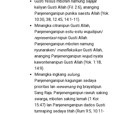
Gusti Yesus mboten namung sajajar
kaliyan Gusti Allah (Fil. 2:6), ananging
Panjenenganipun punika saestu Allah (Yok.
10:30, 38; 12:45; 14:1-11).
Minangka citranipun Gusti Allah,
Panjenenganipun estu-estu wujudipun/
representasi
-nipun Gusti Allah.
Panjenenganipun mboten namung
nyunaraken/
merefleksikan
Gusti Allah,
ananging Panjenenganipun wujud nyata
kawontenanipun Gusti Allah (Yok. 1:18;
14:9).
Minangka ingkang
sulung
,
Panjenenganipun kagungan sedaya
prioritas lan
wewenang
ing brayatipun
Sang Raja. Panjenenganipun rawuh saking
swarga, mboten saking lemah (1 Kor.
15:47) lan Panjenenganipun dados Gusti
tumraping sedaya titah (Rum 9:5; 10:11-