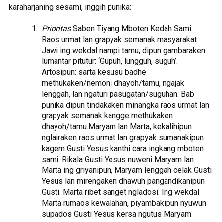
karaharjaning sesami, inggih punika:
Prioritas
Saben Tiyang Mboten Kedah Sami
Raos urmat lan grapyak semanak masyarakat
Jawi ing wekdal nampi tamu, dipun gambaraken
lumantar pitutur: ‘Gupuh, lungguh, suguh’.
Artosipun: sarta kesusu badhe
methukaken/nemoni dhayoh/tamu, ngajak
lenggah, lan ngaturi pasugatan/suguhan. Bab
punika dipun tindakaken minangka raos urmat lan
grapyak semanak kangge methukaken
dhayoh/tamu.Maryam lan Marta, kekalihipun
nglairaken raos urmat lan grapyak sumanakipun
kagem Gusti Yesus kanthi cara ingkang mboten
sami. Rikala Gusti Yesus nuweni Maryam lan
Marta ing griyanipun, Maryam lenggah celak Gusti
Yesus lan mirengaken dhawuh pangandikanipun
Gusti. Marta ribet sanget ngladosi. Ing wekdal
Marta rumaos kewalahan, piyambakipun nyuwun
supados Gusti Yesus kersa ngutus Maryam