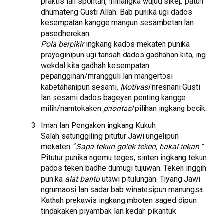
praktis lan spontan, minangka wujud sikep patuh
dhumateng Gusti Allah. Bab punika ugi dados
kesempatan kangge mangun sesambetan lan
pasedherekan.
Pola berpikir
ingkang kados mekaten punika
prayoginipun ugi tansah dados gadhahan kita, ing
wekdal kita gadhah kesempatan
pepanggihan/mrangguli lan mangertosi
kabetahanipun sesami.
Motivasi
nresnani Gusti
lan sesami dados bageyan penting kangge
milih/namtokaken
prioritas
/pilihan ingkang becik.
Iman lan Pengaken ingkang Kukuh
Salah satunggiling pitutur Jawi ungelipun
mekaten: “
Sapa tekun golek teken, bakal tekan.”
Pitutur punika ngemu teges, sinten ingkang tekun
pados teken badhe dumugi tujuwan. Teken inggih
punika
alat bantu
utawi pitulungan. Tiyang Jawi
ngrumaosi lan sadar bab winatesipun manungsa.
Kathah prekawis ingkang mboten saged dipun
tindakaken piyambak lan kedah pikantuk