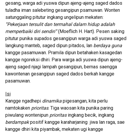
gesang, warga adi yuswa dipun ajeng-ajeng saged dados
tuladha iman salebeting gesangipun psamuwan. Wonten
satunggaling pitutur ingkang ungelipun mekaten:
“Pekerjaan tersulit dan termahal dalam hidup adalah
memperbaiki diri sendiri”
(Moeflich H. Hart). Pesen saking
pitutur punika supados gesangipun warga adi yuswa saged
langkung manteb, saged dipun pitados, lan
berdaya guna
kangge pasamuwan. Pramila dipun betahaken kasagedan
kangge ngoreksi dhiri. Para warga adi yuswa dipun ajeng-
ajeng saged njagi lampah gesangipun, bernas saengga
kawontenan gesangipun saged dados berkah kangge
pasamuwan.
Isi
Kangge ngadhepi
dinamika
pigesangan, kita perlu
namtokaken
prioritas
. Tiga waosan kita punika paring
piwulang wontenipun
prioritas
ingkang becik, ingkang
berdampak
positif kangge karaharjaning jiwa lan raga, sae
kangge dhiri kita piyambak, mekaten ugi kangge