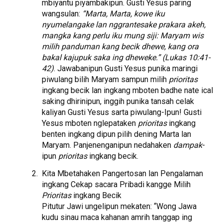
mbiyantu piyambakipun. Gusti Yesus paring
wangsulan:
“Marta, Marta, kowe iku
nyumelangake lan nggrantesake prakara akeh,
mangka kang perlu iku mung siji: Maryam wis
milih panduman kang becik dhewe, kang ora
bakal kajupuk saka ing dheweke.” (Lukas 10:41-
42)
. Jawabanipun Gusti Yesus punika maringi
piwulang bilih Maryam sampun milih
prioritas
ingkang becik lan ingkang mboten badhe nate ical
saking dhirinipun, inggih punika tansah celak
kaliyan Gusti Yesus sarta piwulang-Ipun! Gusti
Yesus mboten nglepataken
prioritas
ingkang
benten ingkang dipun pilih dening Marta lan
Maryam. Panjenenganipun nedahaken
dampak
-
ipun
prioritas
ingkang becik.
Kita Mbetahaken Pangertosan lan Pengalaman
ingkang Cekap sacara Pribadi kangge Milih
Prioritas
ingkang Becik
Pitutur Jawi ungelipun mekaten: “Wong Jawa
kudu sinau maca kahanan amrih tanggap ing