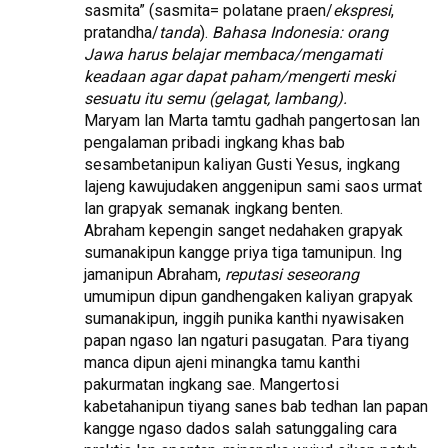
sasmita” (sasmita= polatane praen/
ekspresi
,
pratandha/
tanda
).
Bahasa Indonesia: orang
Jawa harus belajar membaca/mengamati
keadaan agar dapat paham/mengerti meski
sesuatu itu semu (gelagat, lambang).
Maryam lan Marta tamtu gadhah pangertosan lan
pengalaman pribadi ingkang khas bab
sesambetanipun kaliyan Gusti Yesus, ingkang
lajeng kawujudaken anggenipun sami saos urmat
lan grapyak semanak ingkang benten.
Abraham kepengin sanget nedahaken grapyak
sumanakipun kangge priya tiga tamunipun. Ing
jamanipun Abraham,
reputasi seseorang
umumipun dipun gandhengaken kaliyan grapyak
sumanakipun, inggih punika kanthi nyawisaken
papan ngaso lan ngaturi pasugatan. Para tiyang
manca dipun ajeni minangka tamu kanthi
pakurmatan ingkang sae. Mangertosi
kabetahanipun tiyang sanes bab tedhan lan papan
kangge ngaso dados salah satunggaling cara