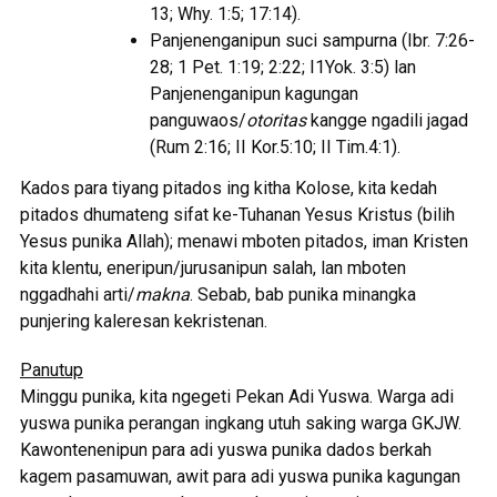
13; Why. 1:5; 17:14).
Panjenenganipun suci sampurna (Ibr. 7:26-
28; 1 Pet. 1:19; 2:22; I1Yok. 3:5) lan
Panjenenganipun kagungan
panguwaos/
otoritas
kangge ngadili jagad
(Rum 2:16; II Kor.5:10; II Tim.4:1).
Kados para tiyang pitados ing kitha Kolose, kita kedah
pitados dhumateng sifat ke-Tuhanan Yesus Kristus (bilih
Yesus punika Allah); menawi mboten pitados, iman Kristen
kita klentu, eneripun/jurusanipun salah, lan mboten
nggadhahi arti/
makna
. Sebab, bab punika minangka
punjering kaleresan kekristenan.
Panutup
Minggu punika, kita ngegeti Pekan Adi Yuswa. Warga adi
yuswa punika perangan ingkang utuh saking warga GKJW.
Kawontenenipun para adi yuswa punika dados berkah
kagem pasamuwan, awit para adi yuswa punika kagungan