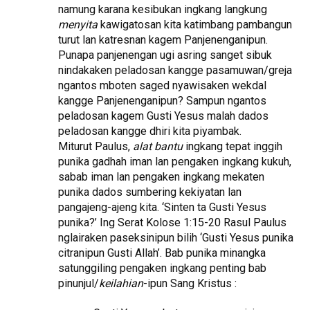
namung karana kesibukan ingkang langkung
menyita
kawigatosan kita katimbang pambangun
turut lan katresnan kagem Panjenenganipun.
Punapa panjenengan ugi asring sanget sibuk
nindakaken peladosan kangge pasamuwan/greja
ngantos mboten saged nyawisaken wekdal
kangge Panjenenganipun? Sampun ngantos
peladosan kagem Gusti Yesus malah dados
peladosan kangge dhiri kita piyambak.
Miturut Paulus,
alat bantu
ingkang tepat inggih
punika gadhah iman lan pengaken ingkang kukuh,
sabab iman lan pengaken ingkang mekaten
punika dados sumbering kekiyatan lan
pangajeng-ajeng kita. ‘Sinten ta Gusti Yesus
punika?’ Ing Serat Kolose 1:15-20 Rasul Paulus
nglairaken paseksinipun bilih ‘Gusti Yesus punika
citranipun Gusti Allah’. Bab punika minangka
satunggiling pengaken ingkang penting bab
pinunjul/
keilahian
-ipun Sang Kristus :