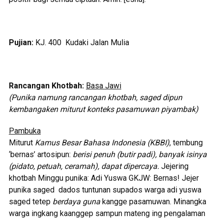
Pujian:
KJ. 400 Kudaki Jalan Mulia
Rancangan Khotbah:
Basa Jawi
(Punika namung rancangan khotbah, saged dipun
kembangaken miturut konteks pasamuwan piyambak)
Pambuka
Miturut
Kamus Besar Bahasa Indonesia (KBBI)
, tembung
‘bernas’ artosipun:
berisi penuh (butir padi), banyak isinya
(pidato, petuah, ceramah), dapat dipercaya.
Jejering
khotbah Minggu punika: Adi Yuswa GKJW: Bernas! Jejer
punika saged dados tuntunan supados warga adi yuswa
saged tetep
berdaya guna
kangge pasamuwan. Minangka
warga ingkang kaanggep sampun mateng ing pengalaman