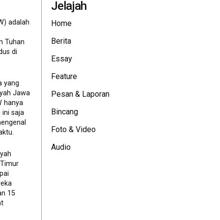
Jelajah
W) adalah
Home
Berita
eh Tuhan
dus di
Essay
Feature
a yang
ayah Jawa
Pesan & Laporan
JW hanya
Bincang
ini saja
mengenal
Foto & Video
ktu.
Audio
ayah
 Timur
pai
reka
an 15
t