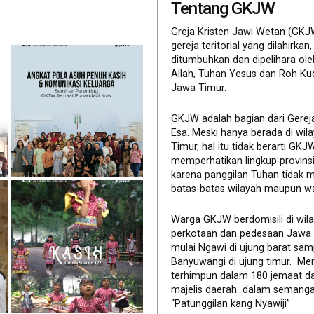
Tentang GKJW
Greja Kristen Jawi Wetan (GKJ
gereja teritorial yang dilahirkan,
ditumbuhkan dan dipelihara ol
Allah, Tuhan Yesus dan Roh Ku
Jawa Timur.
GKJW adalah bagian dari Gerej
Esa. Meski hanya berada di wil
Timur, hal itu tidak berarti GK
memperhatikan lingkup provinsi 
karena panggilan Tuhan tidak 
batas-batas wilayah maupun wa
Warga GKJW berdomisili di wil
perkotaan dan pedesaan Jawa
mulai Ngawi di ujung barat sam
Banyuwangi di ujung timur. Me
terhimpun dalam 180 jemaat d
majelis daerah dalam semanga
“Patunggilan kang Nyawiji” .