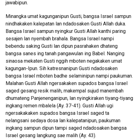
jawabipun.
Minangka umat kagunganipun Gusti, bangsa Israel sampun
nindhakaken kalepatan lan ndadosaken Gusti Allah duka.
Bangsa Israel sampun nyingkur Gusti Allah kanthi paring
sesajen lan nyembah brahala. Bangsa Israel nampi
bebendu saking Gusti lan dipun pasrahaken dhateng
bangsa sanes ing tanah pangawulan ing Babel. Nanging
sinaosa mekaten Gusti nggih mboten negakaken umat
kagungan-Ipun. Sih katresnanipun Gusti ndadosaken
bangsa Israel mboten badhe selaminipun nampi paukuman.
Malahan Gusti Allah ngersakaken supados bangsa Israel
saged gesang resik malih, makempal sujud manembah
dhumateng Panjenenganipun, lan nyingkiraken tiyang-tiyang
ingkang remen mbalela (Ay. 37-41). Gusti Allah ugi
ngersakakaken supados bangsa Israel saged ta
nelangsani sedaya dosa lan kalepatanipun, paukuman
ingkang sampun dipun tampi saged ndadosaken bangsa
Israel gesang langkung sae malih (Ay. 43).