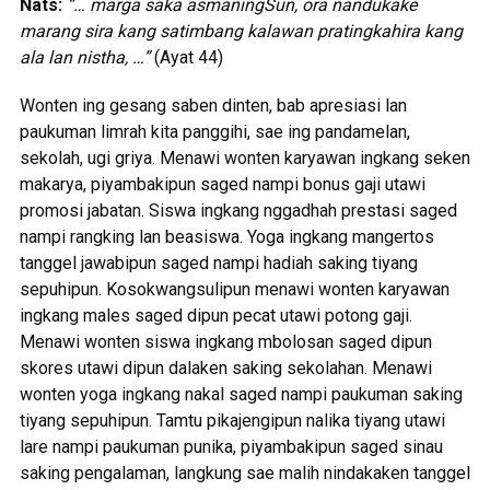
Nats:
“… marga saka asmaningSun, ora nandukake
marang sira kang satimbang kalawan pratingkahira kang
ala lan nistha, …”
(Ayat 44)
Wonten ing gesang saben dinten, bab apresiasi lan
paukuman limrah kita panggihi, sae ing pandamelan,
sekolah, ugi griya. Menawi wonten karyawan ingkang seken
makarya, piyambakipun saged nampi bonus gaji utawi
promosi jabatan. Siswa ingkang nggadhah prestasi saged
nampi rangking lan beasiswa. Yoga ingkang mangertos
tanggel jawabipun saged nampi hadiah saking tiyang
sepuhipun. Kosokwangsulipun menawi wonten karyawan
ingkang males saged dipun pecat utawi potong gaji.
Menawi wonten siswa ingkang mbolosan saged dipun
skores utawi dipun dalaken saking sekolahan. Menawi
wonten yoga ingkang nakal saged nampi paukuman saking
tiyang sepuhipun. Tamtu pikajengipun nalika tiyang utawi
lare nampi paukuman punika, piyambakipun saged sinau
saking pengalaman, langkung sae malih nindakaken tanggel