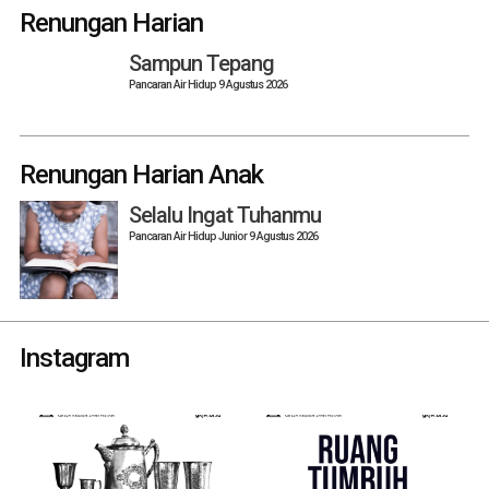
navigation
Renungan Harian
Sampun Tepang
Pancaran Air Hidup 9 Agustus 2026
Renungan Harian Anak
Selalu Ingat Tuhanmu
Pancaran Air Hidup Junior 9 Agustus 2026
Instagram