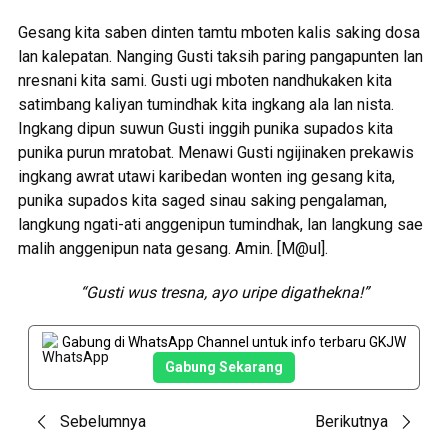
Gesang kita saben dinten tamtu mboten kalis saking dosa
lan kalepatan. Nanging Gusti taksih paring pangapunten lan
nresnani kita sami. Gusti ugi mboten nandhukaken kita
satimbang kaliyan tumindhak kita ingkang ala lan nista.
Ingkang dipun suwun Gusti inggih punika supados kita
punika purun mratobat. Menawi Gusti ngijinaken prekawis
ingkang awrat utawi karibedan wonten ing gesang kita,
punika supados kita saged sinau saking pengalaman,
langkung ngati-ati anggenipun tumindhak, lan langkung sae
malih anggenipun nata gesang. Amin. [M@ul].
“Gusti wus tresna, ayo uripe digathekna!”
Gabung di WhatsApp Channel untuk info terbaru GKJW
Gabung Sekarang
Post
Sebelumnya
Berikutnya