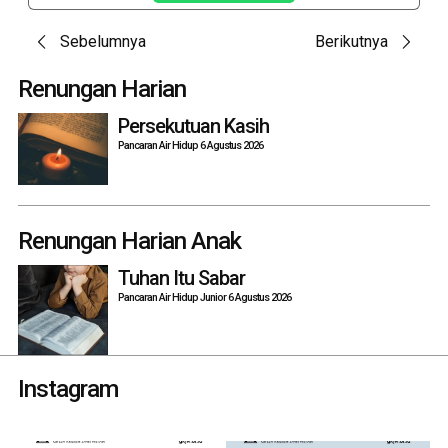
Post
Sebelumnya
Berikutnya
navigation
Renungan Harian
Persekutuan Kasih
Pancaran Air Hidup 6 Agustus 2026
Renungan Harian Anak
Tuhan Itu Sabar
Pancaran Air Hidup Junior 6 Agustus 2026
Instagram